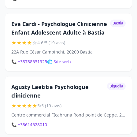
Eva Cardi - Psychologue Clinicienne
Bastia
Enfant Adolescent Adulte à Bastia
★
★
★
★
☆
4.6/5 (19 avis)
22A Rue César Campinchi, 20200 Bastia
📞 +33788631925
🌐 Site web
Agusty Laetitia Psychologue
Biguglia
clinicienne
★
★
★
★
★
5/5 (19 avis)
Centre commercial FIcabruna Rond point de Ceppe, 20620 Biguglia
📞 +33614628010