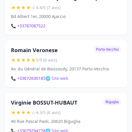
★
★
★
★
☆
4.4/5 (7 avis)
Bd Albert 1er, 20000 Ajaccio
📞 +33787087522
Romain Veronese
Porto-Vecchio
★
★
★
★
★
5/5 (6 avis)
Av. du Général de Boissoudy, 20137 Porto-Vecchio
📞 +33672630185
🌐 Site web
Virginie BOSSUT-HUBAUT
Biguglia
★
★
★
★
☆
4.3/5 (6 avis)
40 Rue Pascal Paoli, 20620 Biguglia
📞 +33679294778
🌐 Site web