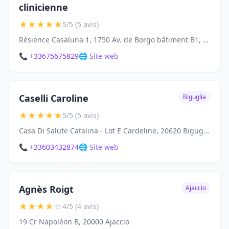
clinicienne
★
★
★
★
★
5/5 (5 avis)
Résience Casaluna 1, 1750 Av. de Borgo bâtiment B1, 20290 Borgo
📞 +33675675829
🌐 Site web
Caselli Caroline
Biguglia
★
★
★
★
★
5/5 (5 avis)
Casa Di Salute Catalina - Lot E Cardeline, 20620 Biguglia
📞 +33603432874
🌐 Site web
Agnès Roigt
Ajaccio
★
★
★
★
☆
4/5 (4 avis)
19 Cr Napoléon B, 20000 Ajaccio