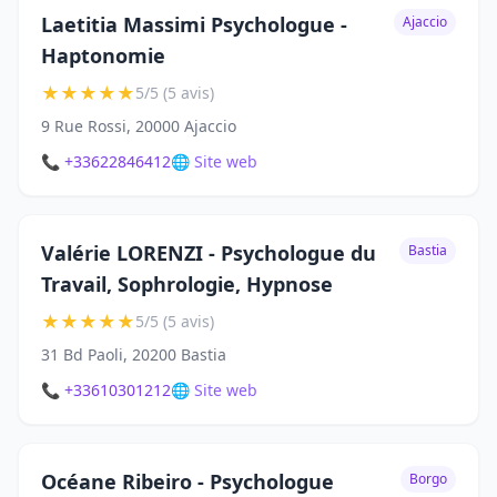
Laetitia Massimi Psychologue -
Ajaccio
Haptonomie
★
★
★
★
★
5/5 (5 avis)
9 Rue Rossi, 20000 Ajaccio
📞 +33622846412
🌐 Site web
Valérie LORENZI - Psychologue du
Bastia
Travail, Sophrologie, Hypnose
★
★
★
★
★
5/5 (5 avis)
31 Bd Paoli, 20200 Bastia
📞 +33610301212
🌐 Site web
Océane Ribeiro - Psychologue
Borgo