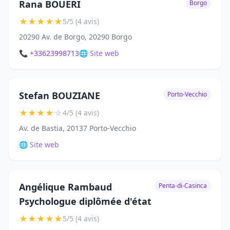
Rana BOUERI
Borgo
★
★
★
★
★
5/5 (4 avis)
20290 Av. de Borgo, 20290 Borgo
📞 +33623998713
🌐 Site web
Stefan BOUZIANE
Porto-Vecchio
★
★
★
★
☆
4/5 (4 avis)
Av. de Bastia, 20137 Porto-Vecchio
🌐 Site web
Angélique Rambaud
Penta-di-Casinca
Psychologue diplômée d'état
★
★
★
★
★
5/5 (4 avis)