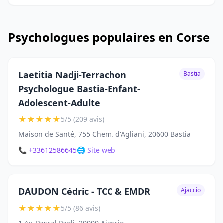
Psychologues populaires en Corse
Laetitia Nadji-Terrachon
Bastia
Psychologue Bastia-Enfant-
Adolescent-Adulte
★
★
★
★
★
5/5 (209 avis)
Maison de Santé, 755 Chem. d'Agliani, 20600 Bastia
📞 +33612586645
🌐 Site web
DAUDON Cédric - TCC & EMDR
Ajaccio
★
★
★
★
★
5/5 (86 avis)
1 Av. Pascal Paoli, 20000 Ajaccio