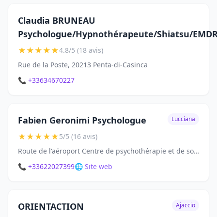
Claudia BRUNEAU
Psychologue/Hypnothérapeute/Shiatsu/EMD
★
★
★
★
★
4.8/5 (18 avis)
Rue de la Poste, 20213 Penta-di-Casinca
📞 +33634670227
Fabien Geronimi Psychologue
Lucciana
★
★
★
★
★
5/5 (16 avis)
Route de l'aéroport Centre de psychothérapie et de soins Saint Exupéry, Résidence Saint Exupéry, 20290 Lucciana
📞 +33622027399
🌐 Site web
ORIENTACTION
Ajaccio