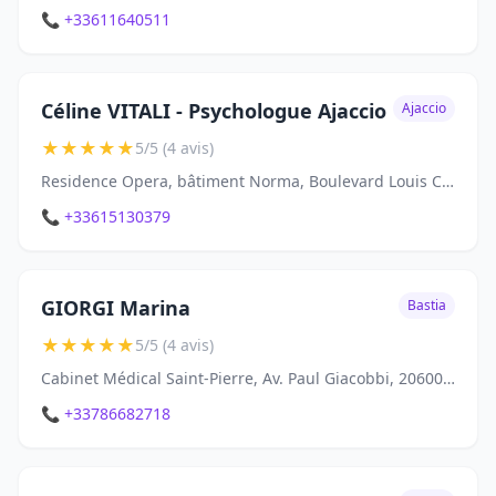
📞 +33611640511
Céline VITALI - Psychologue Ajaccio
Ajaccio
★
★
★
★
★
5/5 (4 avis)
Residence Opera, bâtiment Norma, Boulevard Louis Campi, 20090 Ajaccio
📞 +33615130379
GIORGI Marina
Bastia
★
★
★
★
★
5/5 (4 avis)
Cabinet Médical Saint-Pierre, Av. Paul Giacobbi, 20600 Bastia
📞 +33786682718