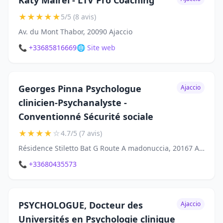
Katy Mairel - LTV Pro Coaching
★
★
★
★
★
5/5 (8 avis)
Av. du Mont Thabor, 20090 Ajaccio
📞 +33685816669
🌐 Site web
Georges Pinna Psychologue
Ajaccio
clinicien-Psychanalyste -
Conventionné Sécurité sociale
★
★
★
★
☆
4.7/5 (7 avis)
Résidence Stiletto Bat G Route A madonuccia, 20167 Ajaccio
📞 +33680435573
PSYCHOLOGUE, Docteur des
Ajaccio
Universités en Psychologie clinique