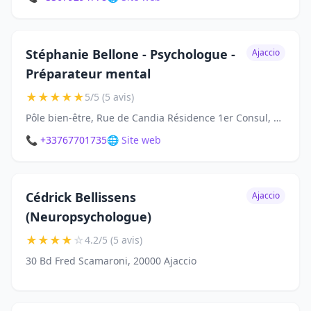
Stéphanie Bellone - Psychologue -
Ajaccio
Préparateur mental
★
★
★
★
★
5/5 (5 avis)
Pôle bien-être, Rue de Candia Résidence 1er Consul, bât C2, 20090 Ajaccio
📞 +33767701735
🌐 Site web
Cédrick Bellissens
Ajaccio
(Neuropsychologue)
★
★
★
★
☆
4.2/5 (5 avis)
30 Bd Fred Scamaroni, 20000 Ajaccio