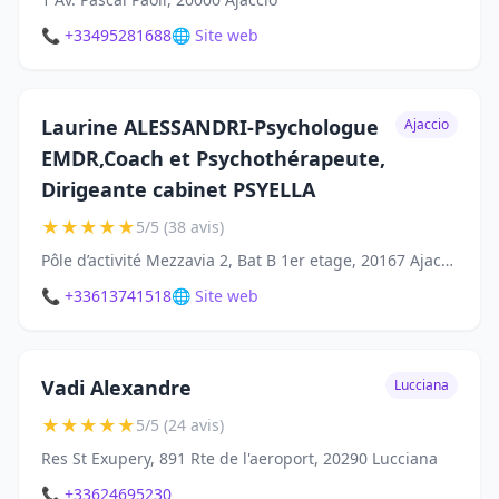
📞 +33495281688
🌐 Site web
Laurine ALESSANDRI-Psychologue
Ajaccio
EMDR,Coach et Psychothérapeute,
Dirigeante cabinet PSYELLA
★
★
★
★
★
5/5 (38 avis)
Pôle d’activité Mezzavia 2, Bat B 1er etage, 20167 Ajaccio
📞 +33613741518
🌐 Site web
Vadi Alexandre
Lucciana
★
★
★
★
★
5/5 (24 avis)
Res St Exupery, 891 Rte de l'aeroport, 20290 Lucciana
📞 +33624695230