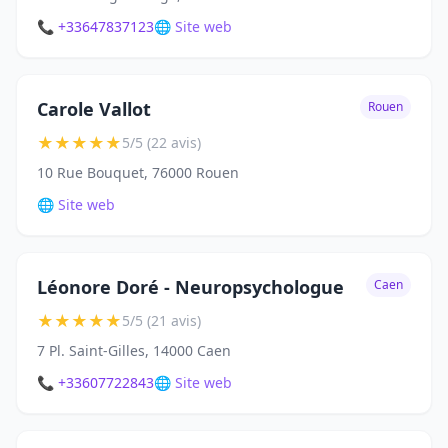
📞 +33647837123
🌐 Site web
Carole Vallot
Rouen
★
★
★
★
★
5/5 (22 avis)
10 Rue Bouquet, 76000 Rouen
🌐 Site web
Léonore Doré - Neuropsychologue
Caen
★
★
★
★
★
5/5 (21 avis)
7 Pl. Saint-Gilles, 14000 Caen
📞 +33607722843
🌐 Site web