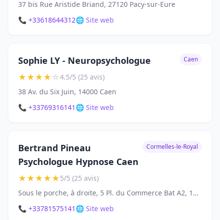
37 bis Rue Aristide Briand, 27120 Pacy-sur-Eure
📞 +33618644312
🌐 Site web
Sophie LY - Neuropsychologue
Caen
★
★
★
★
☆
4.5/5 (25 avis)
38 Av. du Six Juin, 14000 Caen
📞 +33769316141
🌐 Site web
Bertrand Pineau
Cormelles-le-Royal
Psychologue Hypnose Caen
★
★
★
★
★
5/5 (25 avis)
Sous le porche, à droite, 5 Pl. du Commerce Bat A2, 14123 Cormelles-le-Royal
📞 +33781575141
🌐 Site web