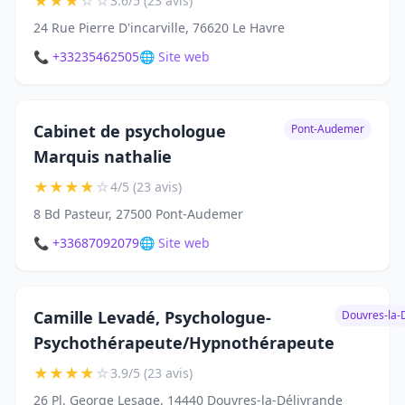
★
★
★
☆
☆
3.6/5 (23 avis)
24 Rue Pierre D'incarville, 76620 Le Havre
📞 +33235462505
🌐 Site web
Cabinet de psychologue
Pont-Audemer
Marquis nathalie
★
★
★
★
☆
4/5 (23 avis)
8 Bd Pasteur, 27500 Pont-Audemer
📞 +33687092079
🌐 Site web
Camille Levadé, Psychologue-
Douvres-la-
Psychothérapeute/Hypnothérapeute
★
★
★
★
☆
3.9/5 (23 avis)
26 Pl. George Lesage, 14440 Douvres-la-Délivrande