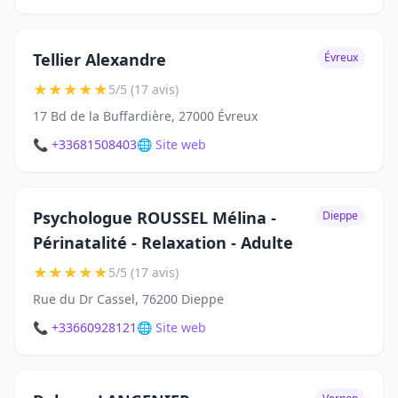
Tellier Alexandre
Évreux
★
★
★
★
★
5/5 (17 avis)
17 Bd de la Buffardière, 27000 Évreux
📞 +33681508403
🌐 Site web
Psychologue ROUSSEL Mélina -
Dieppe
Périnatalité - Relaxation - Adulte
★
★
★
★
★
5/5 (17 avis)
Rue du Dr Cassel, 76200 Dieppe
📞 +33660928121
🌐 Site web