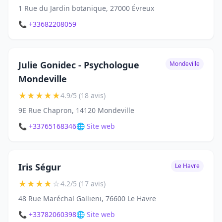
1 Rue du Jardin botanique, 27000 Évreux
📞 +33682208059
Julie Gonidec - Psychologue
Mondeville
Mondeville
★
★
★
★
★
4.9/5 (18 avis)
9E Rue Chapron, 14120 Mondeville
📞 +33765168346
🌐 Site web
Iris Ségur
Le Havre
★
★
★
★
☆
4.2/5 (17 avis)
48 Rue Maréchal Gallieni, 76600 Le Havre
📞 +33782060398
🌐 Site web