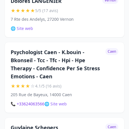
Dolores LANGENIER
Vernon
★
★
★
★
★
5/5 (17 avis)
7 Rte des Andelys, 27200 Vernon
🌐 Site web
Psychologist Caen - K.bouin -
Caen
Bkonseil - Tcc - Tfc - Hpi - Hpe
Therapy - Confidence Per Se Stress
Emotions - Caen
★
★
★
★
☆
4.1/5 (16 avis)
205 Rue de Bayeux, 14000 Caen
📞 +33624063566
🌐 Site web
Guylaine Schepers
Caen