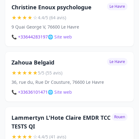
Christine Enoux psychologue
Le Havre
★
★
★
★
☆
4.4/5 (64 avis)
9 Quai George V, 76600 Le Havre
📞 +33644283197
🌐 Site web
Zahoua Belgaïd
Le Havre
★
★
★
★
★
5/5 (55 avis)
36, rue du, Rue Dr Cousture, 76600 Le Havre
📞 +33636101471
🌐 Site web
Lammertyn L'Hote Claire EMDR TCC
Rouen
TESTS QI
★
★
★
★
☆
4.4/5 (41 avis)