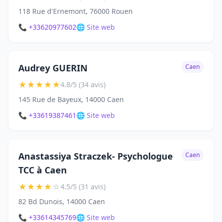
118 Rue d'Ernemont, 76000 Rouen
📞 +33620977602
🌐 Site web
Audrey GUERIN
Caen
★
★
★
★
★
4.8/5 (34 avis)
145 Rue de Bayeux, 14000 Caen
📞 +33619387461
🌐 Site web
Anastassiya Straczek- Psychologue
Caen
TCC à Caen
★
★
★
★
☆
4.5/5 (31 avis)
82 Bd Dunois, 14000 Caen
📞 +33614345769
🌐 Site web