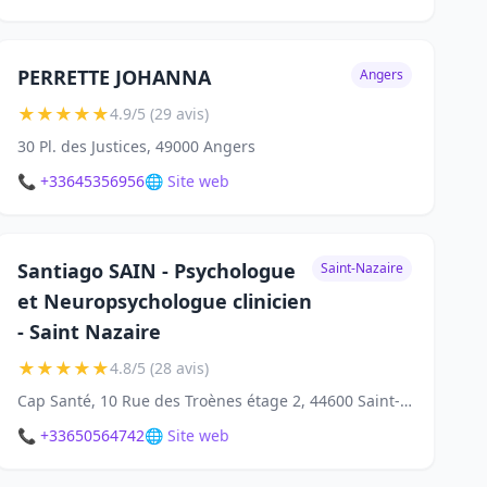
PERRETTE JOHANNA
Angers
★
★
★
★
★
4.9/5 (29 avis)
30 Pl. des Justices, 49000 Angers
📞 +33645356956
🌐 Site web
Santiago SAIN - Psychologue
Saint-Nazaire
et Neuropsychologue clinicien
- Saint Nazaire
★
★
★
★
★
4.8/5 (28 avis)
Cap Santé, 10 Rue des Troènes étage 2, 44600 Saint-Nazaire
📞 +33650564742
🌐 Site web