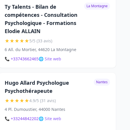
Ty Talents - Bilan de
La Montagne
compétences - Consultation
Psychologique - Formations
Elodie ALLAIN
★
★
★
★
★
5/5 (33 avis)
6 All. du Mortier, 44620 La Montagne
📞 +33743662465
🌐 Site web
Hugo Allard Psychologue
Nantes
Psychothérapeute
★
★
★
★
★
4.9/5 (31 avis)
4 Pl. Dumoustier, 44000 Nantes
📞 +33244842202
🌐 Site web