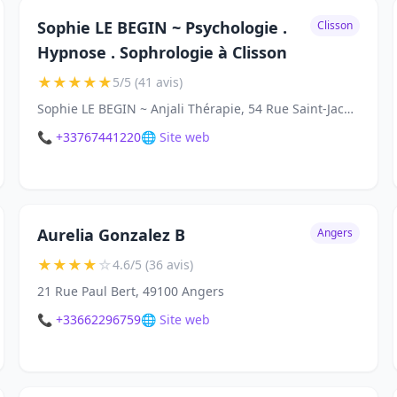
Sophie LE BEGIN ~ Psychologie .
Clisson
Hypnose . Sophrologie à Clisson
★
★
★
★
★
5/5 (41 avis)
Sophie LE BEGIN ~ Anjali Thérapie, 54 Rue Saint-Jacques, 44190 Clisson
📞 +33767441220
🌐 Site web
Aurelia Gonzalez B
Angers
★
★
★
★
☆
4.6/5 (36 avis)
21 Rue Paul Bert, 49100 Angers
📞 +33662296759
🌐 Site web