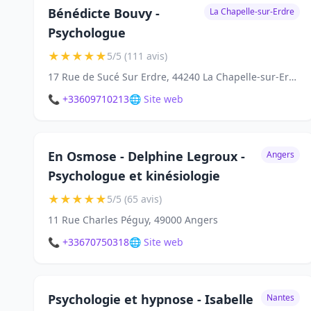
Bénédicte Bouvy -
La Chapelle-sur-Erdre
Psychologue
★
★
★
★
★
5/5 (111 avis)
17 Rue de Sucé Sur Erdre, 44240 La Chapelle-sur-Erdre
📞 +33609710213
🌐 Site web
En Osmose - Delphine Legroux -
Angers
Psychologue et kinésiologie
★
★
★
★
★
5/5 (65 avis)
11 Rue Charles Péguy, 49000 Angers
📞 +33670750318
🌐 Site web
Psychologie et hypnose - Isabelle
Nantes