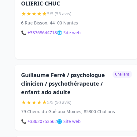
OLIERIC-CHUC
★
★
★
★
★
5/5 (55 avis)
6 Rue Bisson, 44100 Nantes
📞 +33768644718
🌐 Site web
Guillaume Ferré / psychologue
Challans
clinicien / psychothérapeute /
enfant ado adulte
★
★
★
★
★
5/5 (50 avis)
79 Chem. du Gué aux Moines, 85300 Challans
📞 +33620753562
🌐 Site web