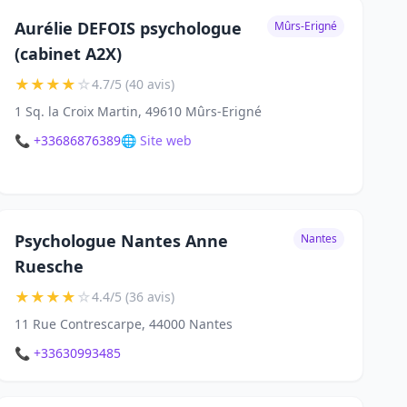
Aurélie DEFOIS psychologue
Mûrs-Erigné
(cabinet A2X)
★
★
★
★
☆
4.7/5 (40 avis)
1 Sq. la Croix Martin, 49610 Mûrs-Erigné
📞 +33686876389
🌐 Site web
Psychologue Nantes Anne
Nantes
Ruesche
★
★
★
★
☆
4.4/5 (36 avis)
11 Rue Contrescarpe, 44000 Nantes
📞 +33630993485