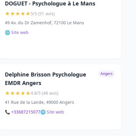
DOGUET - Psychologue à Le Mans
★
★
★
★
★
5/5 (51 avis)
49 Av. du Dr Zamenhof, 72100 Le Mans
🌐 Site web
Delphine Brisson Psychologue
Angers
EMDR Angers
★
★
★
★
★
4.8/5 (48 avis)
41 Rue de la Lande, 49000 Angers
📞 +33687215077
🌐 Site web