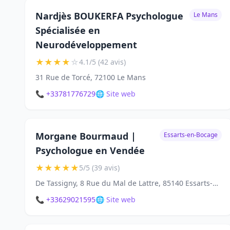
Nardjès BOUKERFA Psychologue
Le Mans
Spécialisée en
Neurodéveloppement
★
★
★
★
☆
4.1/5 (42 avis)
31 Rue de Torcé, 72100 Le Mans
📞 +33781776729
🌐 Site web
Morgane Bourmaud |
Essarts-en-Bocage
Psychologue en Vendée
★
★
★
★
★
5/5 (39 avis)
De Tassigny, 8 Rue du Mal de Lattre, 85140 Essarts-en-Bocage
📞 +33629021595
🌐 Site web