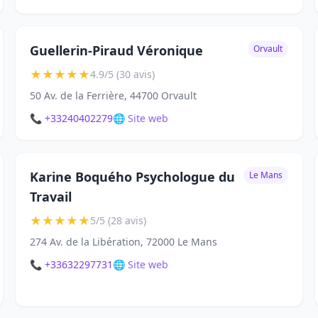
Guellerin-Piraud Véronique
Orvault
★
★
★
★
★
4.9/5 (30 avis)
50 Av. de la Ferrière, 44700 Orvault
📞 +33240402279
🌐 Site web
Karine Boquého Psychologue du
Le Mans
Travail
★
★
★
★
★
5/5 (28 avis)
274 Av. de la Libération, 72000 Le Mans
📞 +33632297731
🌐 Site web