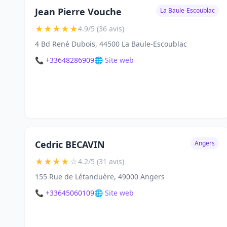
Jean Pierre Vouche
La Baule-Escoublac
★
★
★
★
★
4.9/5 (36 avis)
4 Bd René Dubois, 44500 La Baule-Escoublac
📞 +33648286909
🌐 Site web
Cedric BECAVIN
Angers
★
★
★
★
☆
4.2/5 (31 avis)
155 Rue de Létanduère, 49000 Angers
📞 +33645060109
🌐 Site web