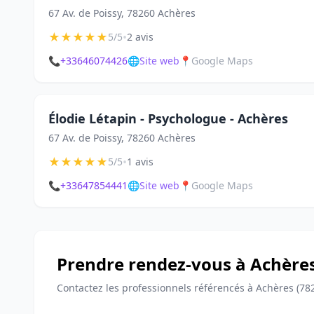
67 Av. de Poissy, 78260 Achères
★
★
★
★
★
•
5/5
2 avis
📞
+33646074426
🌐
Site web
📍
Google Maps
Élodie Létapin - Psychologue - Achères
67 Av. de Poissy, 78260 Achères
★
★
★
★
★
•
5/5
1 avis
📞
+33647854441
🌐
Site web
📍
Google Maps
Prendre rendez-vous à Achère
Contactez les professionnels référencés à Achères (78