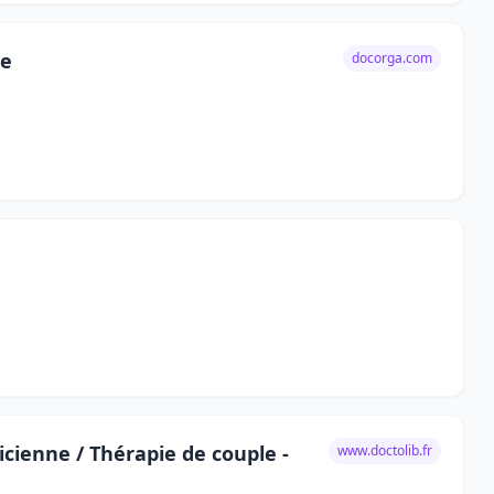
ne
docorga.com
ienne / Thérapie de couple -
www.doctolib.fr