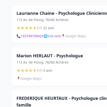
Laurianne Chaine - Psychologue Clinicien
113 Av. de Poissy, 78260 Achères
★
★
★
★
★
•
5/5
22 avis
📞
+33749169423
🌐
Site web
📍
Google Maps
Marion HERLAUT - Psychologue
113 Av. de Poissy, 78260 Achères
★
★
★
★
★
•
5/5
3 avis
📍
Google Maps
FREDERIQUE HEURTAUX - Psychologue clinic
famille