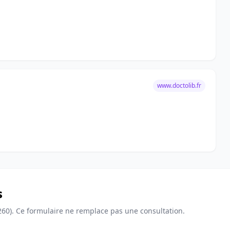
www.doctolib.fr
s
260). Ce formulaire ne remplace pas une consultation.