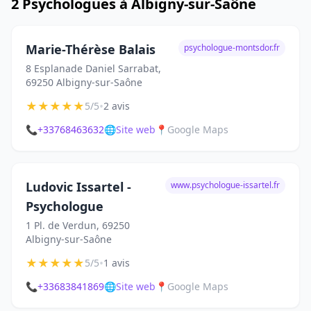
2 Psychologues à Albigny-sur-Saône
Marie-Thérèse Balais
psychologue-montsdor.fr
8 Esplanade Daniel Sarrabat,
69250 Albigny-sur-Saône
★
★
★
★
★
•
5/5
2 avis
📞
+33768463632
🌐
Site web
📍
Google Maps
Ludovic Issartel -
www.psychologue-issartel.fr
Psychologue
1 Pl. de Verdun, 69250
Albigny-sur-Saône
★
★
★
★
★
•
5/5
1 avis
📞
+33683841869
🌐
Site web
📍
Google Maps