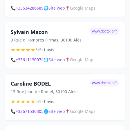
📞
+33634286689
🌐
Site web
📍
Google Maps
Sylvain Mazon
www.doctolib.fr
3 Rue d'Hombres Firmas, 30100 Alès
★
★
★
★
★
•
5/5
1 avis
📞
+33611130074
🌐
Site web
📍
Google Maps
Caroline BODEL
www.doctolib.fr
15 Rue Jean de Ramel, 30100 Alès
★
★
★
★
★
•
5/5
1 avis
📞
+33671536305
🌐
Site web
📍
Google Maps