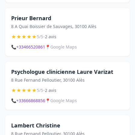
Prieur Bernard
8 A Quai Boissier de Sauvages, 30100 Alès
★
★
★
★
★
•
5/5
2 avis
📞
+33466520861
📍
Google Maps
Psychologue clinicienne Laure Varizat
8 Rue Fernand Pelloutier, 30100 Alès
★
★
★
★
★
•
5/5
2 avis
📞
+33666868856
📍
Google Maps
Lambert Christine
8 Rue Fernand Pelloutier, 30100 Alès