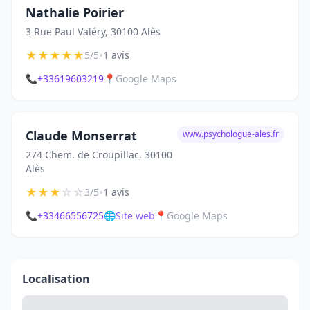
Nathalie Poirier
3 Rue Paul Valéry, 30100 Alès
★
★
★
★
★
•
5/5
1 avis
📞
+33619603219
📍
Google Maps
Claude Monserrat
www.psychologue-ales.fr
274 Chem. de Croupillac, 30100
Alès
★
★
★
☆
☆
•
3/5
1 avis
📞
+33466556725
🌐
Site web
📍
Google Maps
Localisation