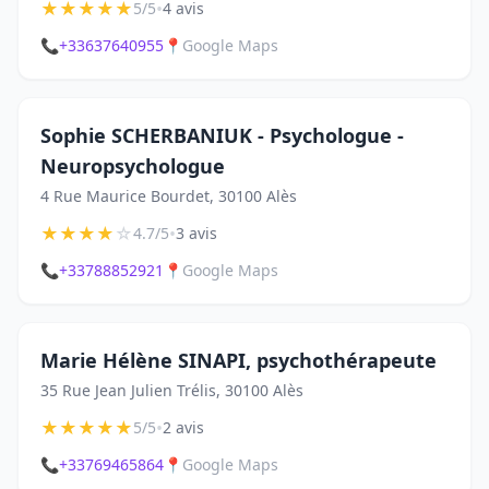
★
★
★
★
★
•
5/5
4 avis
📞
+33637640955
📍
Google Maps
Sophie SCHERBANIUK - Psychologue -
Neuropsychologue
4 Rue Maurice Bourdet, 30100 Alès
★
★
★
★
☆
•
4.7/5
3 avis
📞
+33788852921
📍
Google Maps
Marie Hélène SINAPI, psychothérapeute
35 Rue Jean Julien Trélis, 30100 Alès
★
★
★
★
★
•
5/5
2 avis
📞
+33769465864
📍
Google Maps