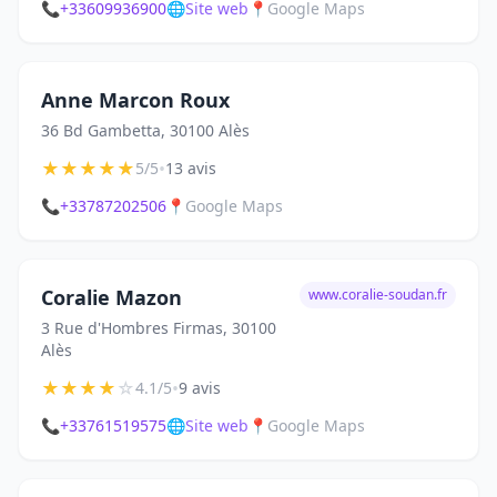
📞
+33609936900
🌐
Site web
📍
Google Maps
Anne Marcon Roux
36 Bd Gambetta, 30100 Alès
★
★
★
★
★
•
5/5
13 avis
📞
+33787202506
📍
Google Maps
Coralie Mazon
www.coralie-soudan.fr
3 Rue d'Hombres Firmas, 30100
Alès
★
★
★
★
☆
•
4.1/5
9 avis
📞
+33761519575
🌐
Site web
📍
Google Maps