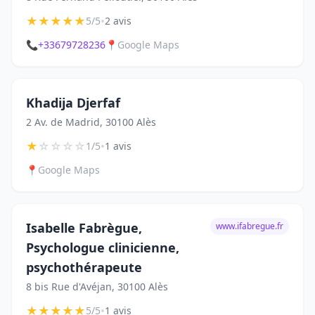
★
★
★
★
★
•
5/5
2 avis
📞
+33679728236
📍
Google Maps
Khadija Djerfaf
2 Av. de Madrid, 30100 Alès
★
☆
☆
☆
☆
•
1/5
1 avis
📍
Google Maps
Isabelle Fabrègue,
www.ifabregue.fr
Psychologue clinicienne,
psychothérapeute
8 bis Rue d'Avéjan, 30100 Alès
★
★
★
★
★
•
5/5
1 avis