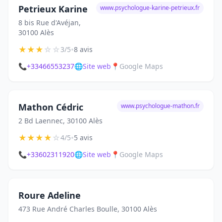
Petrieux Karine
www.psychologue-karine-petrieux.fr
8 bis Rue d'Avéjan,
30100 Alès
★
★
★
☆
☆
•
3/5
8 avis
📞
+33466553237
🌐
Site web
📍
Google Maps
Mathon Cédric
www.psychologue-mathon.fr
2 Bd Laennec, 30100 Alès
★
★
★
★
☆
•
4/5
5 avis
📞
+33602311920
🌐
Site web
📍
Google Maps
Roure Adeline
473 Rue André Charles Boulle, 30100 Alès