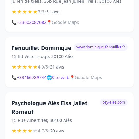
julien de trelis, 35b Rue Jean Julien Trélis, 30100 Alès
★
★
★
★
★
•
5/5
31 avis
📞
+33602082682
📍
Google Maps
Fenouillet Dominique
www.dominique-fenouillet.fr
13 Bd Victor Hugo, 30100 Alès
★
★
★
★
★
•
4.9/5
31 avis
📞
+33466789744
🌐
Site web
📍
Google Maps
Psychologue Alès Elsa Jallet
psy-ales.com
Romeuf
15 Rue Albert 1er, 30100 Alès
★
★
★
★
☆
•
4.7/5
20 avis