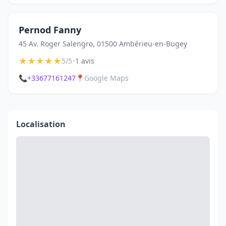
Pernod Fanny
45 Av. Roger Salengro, 01500 Ambérieu-en-Bugey
★
★
★
★
★
•
5/5
1 avis
📞
+33677161247
📍
Google Maps
Localisation