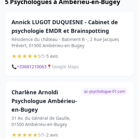
5 Psychologues à Ambérieu-en-Bugey
Annick LUGOT DUQUESNE - Cabinet de
psychologie EMDR et Brainspotting
Résidence du château - Batiment B -, 2 Rue Jacques
Prévert, 01500 Ambérieu-en-Bugey
★
★
★
★
★
•
5/5
5 avis
📞
+33681210063
📍
Google Maps
Charlène Arnoldi
ac-psychologue-01.com
Psychologue Ambérieu-
en-Bugey
31 Av. du Général de Gaulle,
01500 Ambérieu-en-Bugey
★
★
★
★
★
•
5/5
2 avis