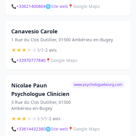
📞
+33621400804
🌐
Site web
📍
Google Maps
Canavesio Carole
1 Rue du Clos Dutillier, 01500 Ambérieu-en-Bugey
★
★
★
☆
☆
•
3/5
2 avis
📞
+33970777840
📍
Google Maps
Nicolae Paun
www.psychologuebourg.com
Psychologue Clinicien
3 Rue du Clos Dutillier, 01500
Ambérieu-en-Bugey
★
★
★
☆
☆
•
3.5/5
2 avis
📞
+33614432380
🌐
Site web
📍
Google Maps