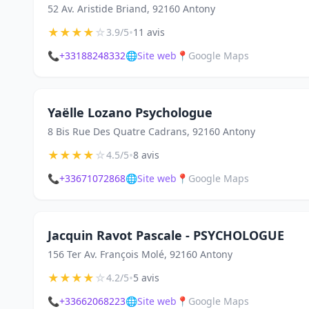
52 Av. Aristide Briand, 92160 Antony
★
★
★
★
☆
•
3.9/5
11 avis
📞
+33188248332
🌐
Site web
📍
Google Maps
Yaëlle Lozano Psychologue
8 Bis Rue Des Quatre Cadrans, 92160 Antony
★
★
★
★
☆
•
4.5/5
8 avis
📞
+33671072868
🌐
Site web
📍
Google Maps
Jacquin Ravot Pascale - PSYCHOLOGUE
156 Ter Av. François Molé, 92160 Antony
★
★
★
★
☆
•
4.2/5
5 avis
📞
+33662068223
🌐
Site web
📍
Google Maps