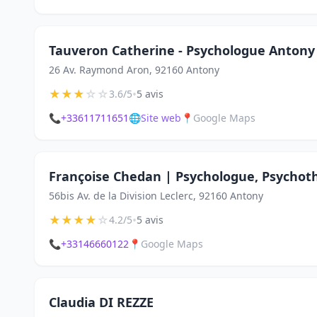
Tauveron Catherine - Psychologue Antony
26 Av. Raymond Aron, 92160 Antony
★
★
★
☆
☆
•
3.6/5
5 avis
📞
+33611711651
🌐
Site web
📍
Google Maps
Françoise Chedan | Psychologue, Psychot
56bis Av. de la Division Leclerc, 92160 Antony
★
★
★
★
☆
•
4.2/5
5 avis
📞
+33146660122
📍
Google Maps
Claudia DI REZZE