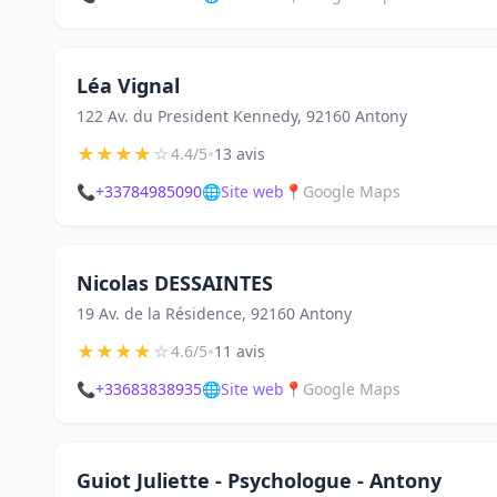
Léa Vignal
122 Av. du President Kennedy, 92160 Antony
★
★
★
★
☆
•
4.4/5
13 avis
📞
+33784985090
🌐
Site web
📍
Google Maps
Nicolas DESSAINTES
19 Av. de la Résidence, 92160 Antony
★
★
★
★
☆
•
4.6/5
11 avis
📞
+33683838935
🌐
Site web
📍
Google Maps
Guiot Juliette - Psychologue - Antony