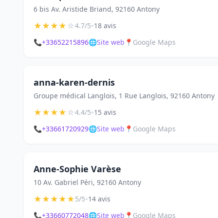
6 bis Av. Aristide Briand, 92160 Antony
★
★
★
★
☆
•
4.7/5
18 avis
📞
+33652215896
🌐
Site web
📍
Google Maps
anna-karen-dernis
Groupe médical Langlois, 1 Rue Langlois, 92160 Antony
★
★
★
★
☆
•
4.4/5
15 avis
📞
+33661720929
🌐
Site web
📍
Google Maps
Anne-Sophie Varèse
10 Av. Gabriel Péri, 92160 Antony
★
★
★
★
★
•
5/5
14 avis
📞
+33660772048
🌐
Site web
📍
Google Maps