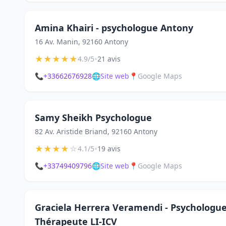
Amina Khairi - psychologue Antony
16 Av. Manin, 92160 Antony
★
★
★
★
★
•
4.9/5
21 avis
📞
+33662676928
🌐
Site web
📍
Google Maps
Samy Sheikh Psychologue
82 Av. Aristide Briand, 92160 Antony
★
★
★
★
☆
•
4.1/5
19 avis
📞
+33749409796
🌐
Site web
📍
Google Maps
Graciela Herrera Veramendi - Psychologue 
Thérapeute LI-ICV