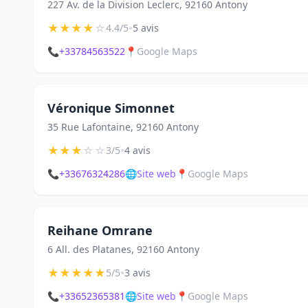
227 Av. de la Division Leclerc, 92160 Antony
★
★
★
★
☆
•
4.4/5
5 avis
📞
+33784563522
📍
Google Maps
Véronique Simonnet
35 Rue Lafontaine, 92160 Antony
★
★
★
☆
☆
•
3/5
4 avis
📞
+33676324286
🌐
Site web
📍
Google Maps
Reihane Omrane
6 All. des Platanes, 92160 Antony
★
★
★
★
★
•
5/5
3 avis
📞
+33652365381
🌐
Site web
📍
Google Maps