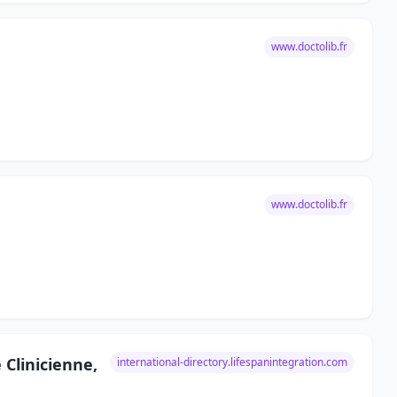
www.doctolib.fr
www.doctolib.fr
Clinicienne,
international-directory.lifespanintegration.com