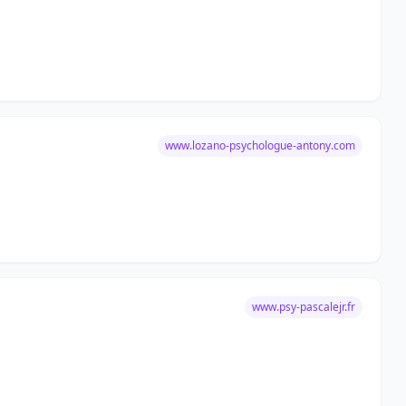
www.lozano-psychologue-antony.com
www.psy-pascalejr.fr