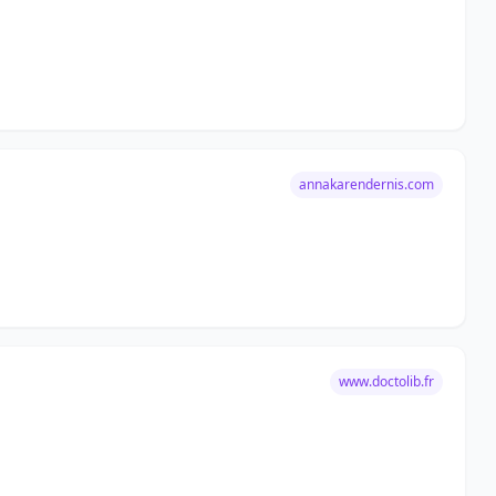
annakarendernis.com
www.doctolib.fr