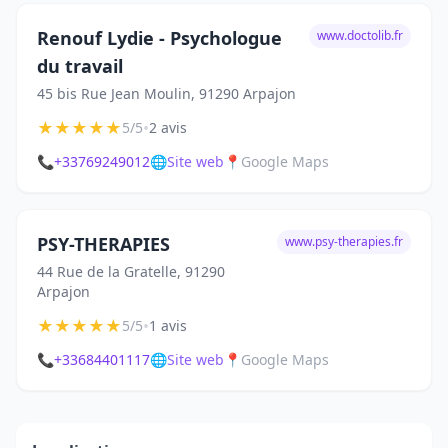
Renouf Lydie - Psychologue
www.doctolib.fr
du travail
45 bis Rue Jean Moulin, 91290 Arpajon
★
★
★
★
★
•
5/5
2 avis
📞
+33769249012
🌐
Site web
📍
Google Maps
PSY-THERAPIES
www.psy-therapies.fr
44 Rue de la Gratelle, 91290
Arpajon
★
★
★
★
★
•
5/5
1 avis
📞
+33684401117
🌐
Site web
📍
Google Maps