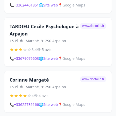
📞
+33624401851
🌐
Site web
📍
Google Maps
TARDIEU Cecile Psychologue à
www.doctolib.fr
Arpajon
15 Pl. du Marché, 91290 Arpajon
★
★
★
☆
☆
•
3.4/5
5 avis
📞
+33679076603
🌐
Site web
📍
Google Maps
Corinne Margaté
www.doctolib.fr
15 Pl. du Marché, 91290 Arpajon
★
★
★
★
☆
•
4/5
4 avis
📞
+33625786166
🌐
Site web
📍
Google Maps