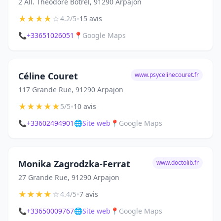
2 All. Théodore Botrel, 91290 Arpajon
★
★
★
★
☆
•
4.2/5
15 avis
📞
+33651026051
📍
Google Maps
Céline Couret
www.psycelinecouret.fr
117 Grande Rue, 91290 Arpajon
★
★
★
★
★
•
5/5
10 avis
📞
+33602494901
🌐
Site web
📍
Google Maps
Monika Zagrodzka-Ferrat
www.doctolib.fr
27 Grande Rue, 91290 Arpajon
★
★
★
★
☆
•
4.4/5
7 avis
📞
+33650009767
🌐
Site web
📍
Google Maps