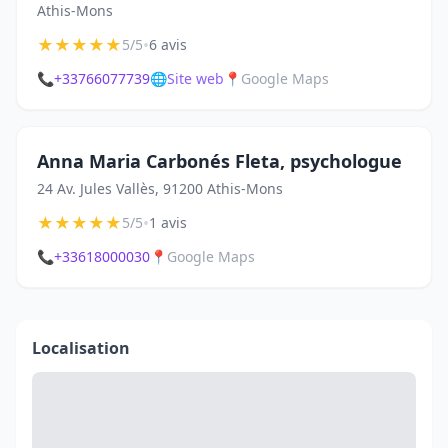
Athis-Mons
★
★
★
★
★
•
5/5
6 avis
📞
+33766077739
🌐
Site web
📍
Google Maps
Anna Maria Carbonés Fleta, psychologue
24 Av. Jules Vallès, 91200 Athis-Mons
★
★
★
★
★
•
5/5
1 avis
📞
+33618000030
📍
Google Maps
Localisation