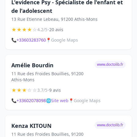
L'evidence Psy - Spécialiste de l'enfant et
de l'adolescent
13 Rue Etienne Lebeau, 91200 Athis-Mons
★
★
★
★
☆
•
4.2/5
20 avis
📞
+33603283760
📍
Google Maps
Amélie Bourdin
www.doctolib.fr
11 Rue des Froides Bouillies, 91200
Athis-Mons
★
★
★
☆
☆
•
3.7/5
9 avis
📞
+33602078098
🌐
Site web
📍
Google Maps
Kenza KITOUN
www.doctolib.fr
11 Rue des Froides Bouillies, 91200