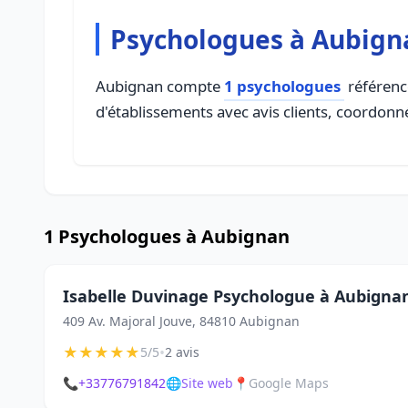
Psychologues à Aubign
Aubignan compte
1 psychologues
référencé
d'établissements avec avis clients, coordonné
1 Psychologues à Aubignan
Isabelle Duvinage Psychologue à Aubigna
409 Av. Majoral Jouve, 84810 Aubignan
★
★
★
★
★
•
5/5
2 avis
📞
+33776791842
🌐
Site web
📍
Google Maps