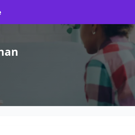
e
gnan