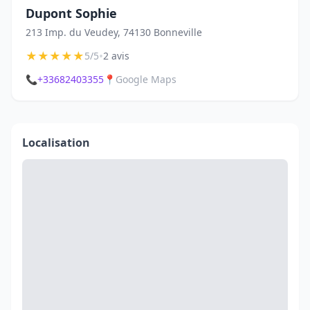
Dupont Sophie
213 Imp. du Veudey, 74130 Bonneville
★
★
★
★
★
•
5/5
2 avis
📞
+33682403355
📍
Google Maps
Localisation