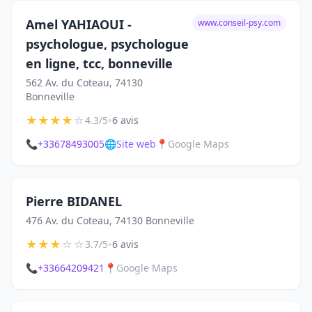
Amel YAHIAOUI -
www.conseil-psy.com
psychologue, psychologue
en ligne, tcc, bonneville
562 Av. du Coteau, 74130
Bonneville
★
★
★
★
☆
•
4.3/5
6 avis
📞
+33678493005
🌐
Site web
📍
Google Maps
Pierre BIDANEL
476 Av. du Coteau, 74130 Bonneville
★
★
★
☆
☆
•
3.7/5
6 avis
📞
+33664209421
📍
Google Maps