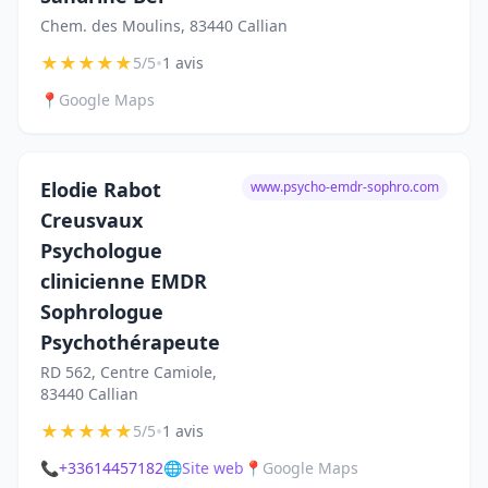
Chem. des Moulins, 83440 Callian
★
★
★
★
★
•
5/5
1 avis
📍
Google Maps
Elodie Rabot
www.psycho-emdr-sophro.com
Creusvaux
Psychologue
clinicienne EMDR
Sophrologue
Psychothérapeute
RD 562, Centre Camiole,
83440 Callian
★
★
★
★
★
•
5/5
1 avis
📞
+33614457182
🌐
Site web
📍
Google Maps