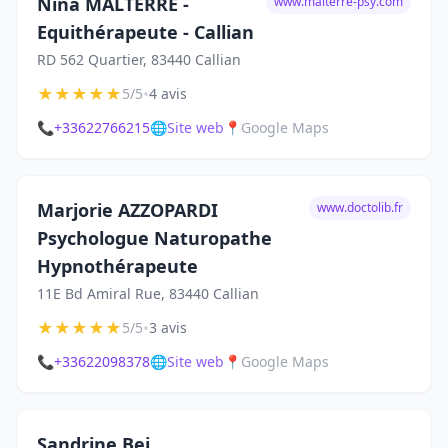
Nina MALTERRE -
www.malterre-psy.com
Equithérapeute - Callian
RD 562 Quartier, 83440 Callian
★
★
★
★
★
•
5/5
4 avis
📞
+33622766215
🌐
Site web
📍
Google Maps
Marjorie AZZOPARDI
www.doctolib.fr
Psychologue Naturopathe
Hypnothérapeute
11E Bd Amiral Rue, 83440 Callian
★
★
★
★
★
•
5/5
3 avis
📞
+33622098378
🌐
Site web
📍
Google Maps
Sandrine Bei