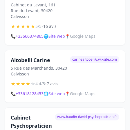
Cabinet du Levant, 161
Rue du Levant, 30420
Calvisson
★
★
★
★
★
•
5/5
16 avis
📞
+33666374865
🌐
Site web
📍
Google Maps
Altobelli Carine
carinealtobelli6.wixsite.com
5 Rue des Marchands, 30420
Calvisson
★
★
★
★
☆
•
4.4/5
7 avis
📞
+33618128453
🌐
Site web
📍
Google Maps
Cabinet
www.baudin-david-psychopraticien.fr
Psychopraticien