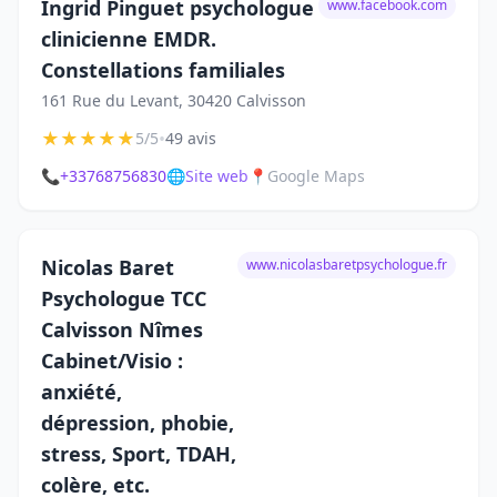
Ingrid Pinguet psychologue
www.facebook.com
clinicienne EMDR.
Constellations familiales
161 Rue du Levant, 30420 Calvisson
★
★
★
★
★
•
5/5
49 avis
📞
+33768756830
🌐
Site web
📍
Google Maps
Nicolas Baret
www.nicolasbaretpsychologue.fr
Psychologue TCC
Calvisson Nîmes
Cabinet/Visio :
anxiété,
dépression, phobie,
stress, Sport, TDAH,
colère, etc.