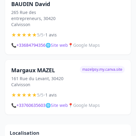
BAUDIN David
265 Rue des
entrepreneurs, 30420
Calvisson
★
★
★
★
★
•
5/5
1 avis
📞
+33684794356
🌐
Site web
📍
Google Maps
Margaux MAZEL
mazelpsy.my.canva.site
161 Rue du Levant, 30420
Calvisson
★
★
★
★
★
•
5/5
1 avis
📞
+33760635603
🌐
Site web
📍
Google Maps
Localisation