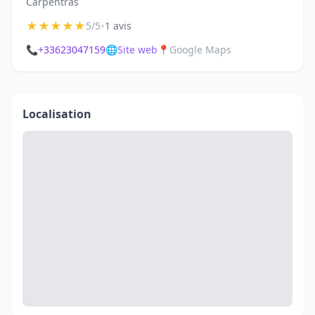
Carpentras
★
★
★
★
★
•
5/5
1 avis
📞
+33623047159
🌐
Site web
📍
Google Maps
Localisation