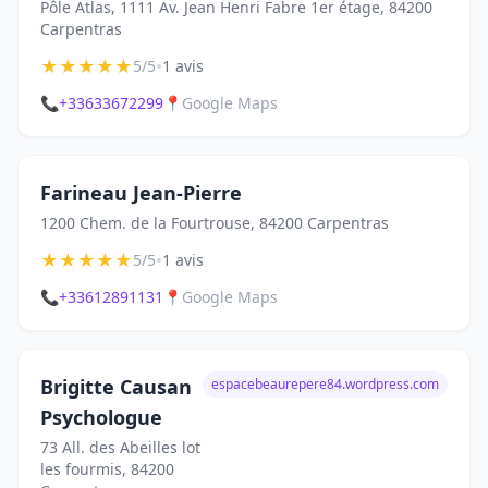
Pôle Atlas, 1111 Av. Jean Henri Fabre 1er étage, 84200
Carpentras
★
★
★
★
★
•
5/5
1 avis
📞
+33633672299
📍
Google Maps
Farineau Jean-Pierre
1200 Chem. de la Fourtrouse, 84200 Carpentras
★
★
★
★
★
•
5/5
1 avis
📞
+33612891131
📍
Google Maps
Brigitte Causan
espacebeaurepere84.wordpress.com
Psychologue
73 All. des Abeilles lot
les fourmis, 84200