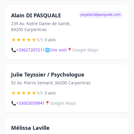
Alain DI PASQUALE
psyalaindipasquale.com
239 Av. Notre Dame de Santé,
84200 Carpentras
★
★
★
★
★
•
5/5
3 avis
📞
+33627207211
🌐
Site web
📍
Google Maps
Julie Teyssier / Psychologue
92 Av. Pierre Semard, 84200 Carpentras
★
★
★
★
★
•
5/5
3 avis
📞
+33603039941
📍
Google Maps
Mélissa Laville