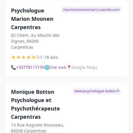
Psychologue
marionmoonenmarco.wixsite.com
Marion Moonen
Carpentras
62 Chem. du Moulin des
Vignes, 84200
Carpentras
★
★
★
★
★
•
5/5
18 avis
📞
+33778117150
🌐
Site web
📍
Google Maps
Monique Botton
www.psychologue-botton.fr
Psychologue et
Psychothérapeute
Carpentras
13 Rue Auguste Rousseau,
84200 Carpentras