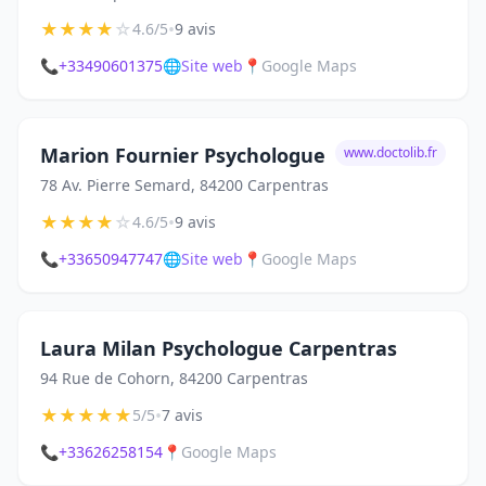
★
★
★
★
☆
•
4.6/5
9 avis
📞
+33490601375
🌐
Site web
📍
Google Maps
Marion Fournier Psychologue
www.doctolib.fr
78 Av. Pierre Semard, 84200 Carpentras
★
★
★
★
☆
•
4.6/5
9 avis
📞
+33650947747
🌐
Site web
📍
Google Maps
Laura Milan Psychologue Carpentras
94 Rue de Cohorn, 84200 Carpentras
★
★
★
★
★
•
5/5
7 avis
📞
+33626258154
📍
Google Maps