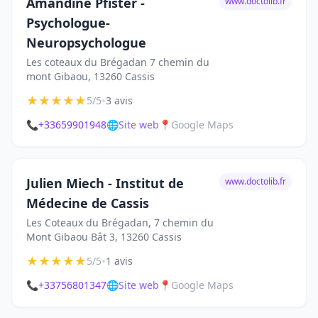
Amandine Pfister -
www.doctolib.fr
Psychologue-
Neuropsychologue
Les coteaux du Brégadan 7 chemin du
mont Gibaou, 13260 Cassis
★
★
★
★
★
•
5/5
3 avis
📞
+33659901948
🌐
Site web
📍
Google Maps
Julien Miech - Institut de
www.doctolib.fr
Médecine de Cassis
Les Coteaux du Brégadan, 7 chemin du
Mont Gibaou Bât 3, 13260 Cassis
★
★
★
★
★
•
5/5
1 avis
📞
+33756801347
🌐
Site web
📍
Google Maps