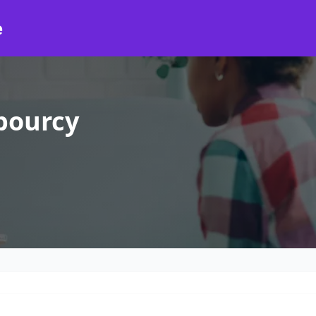
e
bourcy