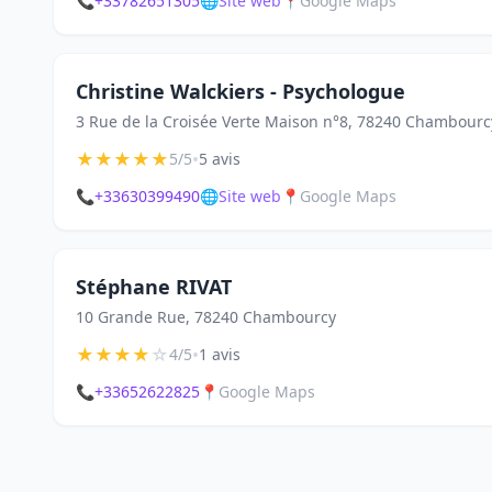
📞
+33782651305
🌐
Site web
📍
Google Maps
Christine Walckiers - Psychologue
3 Rue de la Croisée Verte Maison n°8, 78240 Chambourc
★
★
★
★
★
•
5/5
5 avis
📞
+33630399490
🌐
Site web
📍
Google Maps
Stéphane RIVAT
10 Grande Rue, 78240 Chambourcy
★
★
★
★
☆
•
4/5
1 avis
📞
+33652622825
📍
Google Maps