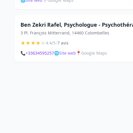
🌐
Site web
📍
Google Maps
Ben Zekri Rafel, Psychologue - Psychothé
3 Pl. François Mitterrand, 14460 Colombelles
★
★
★
★
☆
•
4.4/5
7 avis
📞
+33634595257
🌐
Site web
📍
Google Maps