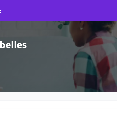
e
belles