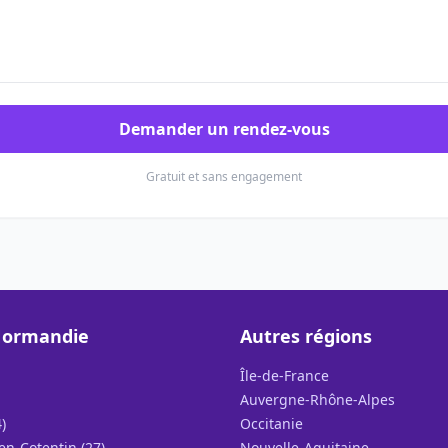
Demander un rendez-vous
Gratuit et sans engagement
Normandie
Autres régions
Île-de-France
Auvergne-Rhône-Alpes
)
Occitanie
n-Cotentin (27)
Nouvelle-Aquitaine