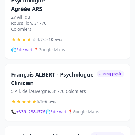
Psychologue
Agréée ARS
27 All. du
Roussillon, 31770
Colomiers
★
★
★
★
☆
•
4.7/5
10 avis
🌐
Site web
📍
Google Maps
François ALBERT - Psychologue
anning-psy.fr
Clinicien
5 All. de l'Auvergne, 31770 Colomiers
★
★
★
★
★
•
5/5
6 avis
📞
+33612384576
🌐
Site web
📍
Google Maps