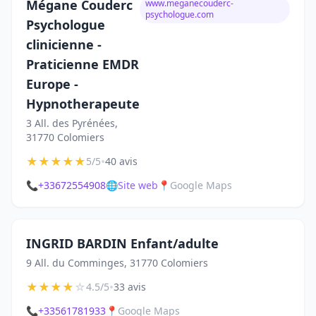
Mégane Couderc
www.meganecouderc-
psychologue.com
Psychologue
clinicienne -
Praticienne EMDR
Europe -
Hypnotherapeute
3 All. des Pyrénées,
31770 Colomiers
★
★
★
★
★
•
5/5
40 avis
📞
+33672554908
🌐
Site web
📍
Google Maps
INGRID BARDIN Enfant/adulte
9 All. du Comminges, 31770 Colomiers
★
★
★
★
☆
•
4.5/5
33 avis
📞
+33561781933
📍
Google Maps