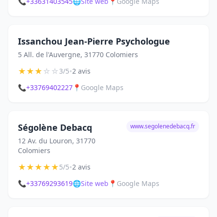
📞
+33631403545
🌐
Site web
📍
Google Maps
Issanchou Jean-Pierre Psychologue
5 All. de l'Auvergne, 31770 Colomiers
★
★
★
☆
☆
•
3/5
2 avis
📞
+33769402227
📍
Google Maps
Ségolène Debacq
www.segolenedebacq.fr
12 Av. du Louron, 31770
Colomiers
★
★
★
★
★
•
5/5
2 avis
📞
+33769293619
🌐
Site web
📍
Google Maps