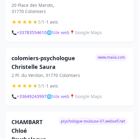
20 Place des Marots,
31770 Colomiers
★
★
★
★
★
•
5/5
1 avis
📞
+33783554610
🌐
Site web
📍
Google Maps
colomiers-psychologue
www.maiia.com
Christelle Saura
2 Pl. du Verdon, 31770 Colomiers
★
★
★
★
★
•
5/5
1 avis
📞
+33649243997
🌐
Site web
📍
Google Maps
CHAMBART
psychologue-toulouse-07.webself.net
Chloé