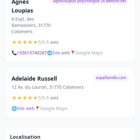
Agnès
agnesloupias-psychologue-26.webself.net
Loupias
6 Espl. des
Ramassiers, 31770
Colomiers
★
★
★
★
★
•
5/5
1 avis
📞
+33613740287
🌐
Site web
📍
Google Maps
Adelaide Russell
expatfamille.com
12 Av. du Louron, 31770 Colomiers
★
★
★
★
★
•
5/5
1 avis
🌐
Site web
📍
Google Maps
Localisation