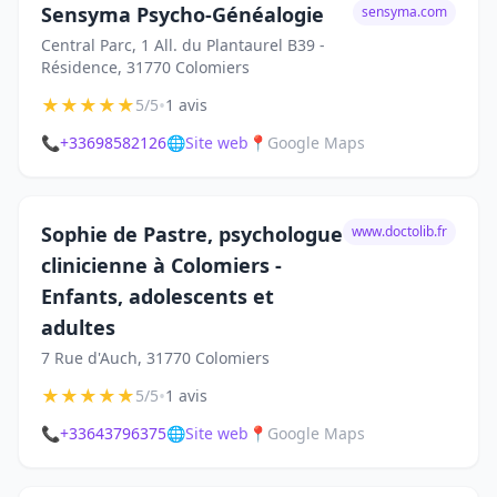
Sensyma Psycho-Généalogie
sensyma.com
Central Parc, 1 All. du Plantaurel B39 -
Résidence, 31770 Colomiers
★
★
★
★
★
•
5/5
1 avis
📞
+33698582126
🌐
Site web
📍
Google Maps
Sophie de Pastre, psychologue
www.doctolib.fr
clinicienne à Colomiers -
Enfants, adolescents et
adultes
7 Rue d'Auch, 31770 Colomiers
★
★
★
★
★
•
5/5
1 avis
📞
+33643796375
🌐
Site web
📍
Google Maps