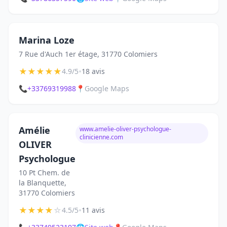
Marina Loze
7 Rue d'Auch 1er étage, 31770 Colomiers
★
★
★
★
★
•
4.9/5
18 avis
📞
+33769319988
📍
Google Maps
Amélie
www.amelie-oliver-psychologue-
clinicienne.com
OLIVER
Psychologue
10 Pt Chem. de
la Blanquette,
31770 Colomiers
★
★
★
★
☆
•
4.5/5
11 avis