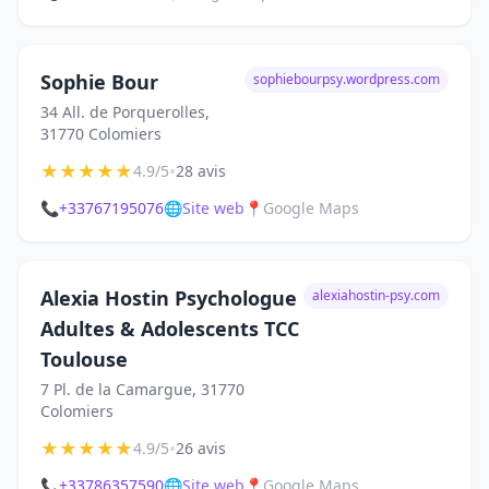
Sophie Bour
sophiebourpsy.wordpress.com
34 All. de Porquerolles,
31770 Colomiers
★
★
★
★
★
•
4.9/5
28 avis
📞
+33767195076
🌐
Site web
📍
Google Maps
Alexia Hostin Psychologue
alexiahostin-psy.com
Adultes & Adolescents TCC
Toulouse
7 Pl. de la Camargue, 31770
Colomiers
★
★
★
★
★
•
4.9/5
26 avis
📞
+33786357590
🌐
Site web
📍
Google Maps