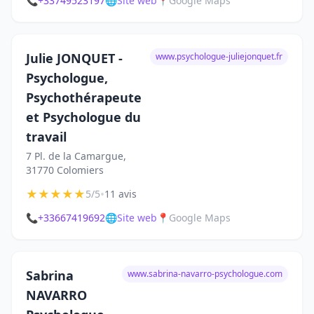
📞
+33749523197
🌐
Site web
📍
Google Maps
Julie JONQUET -
www.psychologue-juliejonquet.fr
Psychologue,
Psychothérapeute
et Psychologue du
travail
7 Pl. de la Camargue,
31770 Colomiers
★
★
★
★
★
•
5/5
11 avis
📞
+33667419692
🌐
Site web
📍
Google Maps
Sabrina
www.sabrina-navarro-psychologue.com
NAVARRO