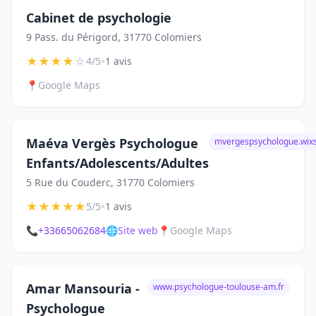
Cabinet de psychologie
9 Pass. du Périgord, 31770 Colomiers
★
★
★
★
☆
•
4/5
1 avis
📍
Google Maps
Maéva Vergès Psychologue
mvergespsychologue.wixs
Enfants/Adolescents/Adultes
5 Rue du Couderc, 31770 Colomiers
★
★
★
★
★
•
5/5
1 avis
📞
+33665062684
🌐
Site web
📍
Google Maps
Amar Mansouria -
www.psychologue-toulouse-am.fr
Psychologue