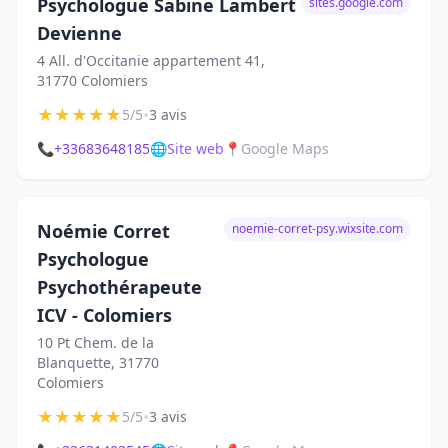
Psychologue Sabine Lambert
sites.google.com
Devienne
4 All. d'Occitanie appartement 41,
31770 Colomiers
★
★
★
★
★
•
5/5
3 avis
📞
+33683648185
🌐
Site web
📍
Google Maps
Noémie Corret
noemie-corret-psy.wixsite.com
Psychologue
Psychothérapeute
ICV - Colomiers
10 Pt Chem. de la
Blanquette, 31770
Colomiers
★
★
★
★
★
•
5/5
3 avis