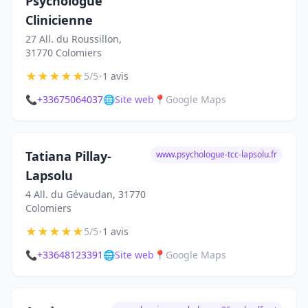
Psychologue
Clinicienne
27 All. du Roussillon,
31770 Colomiers
★
★
★
★
★
•
5/5
1 avis
📞
+33675064037
🌐
Site web
📍
Google Maps
Tatiana Pillay-
www.psychologue-tcc-lapsolu.fr
Lapsolu
4 All. du Gévaudan, 31770
Colomiers
★
★
★
★
★
•
5/5
1 avis
📞
+33648123391
🌐
Site web
📍
Google Maps