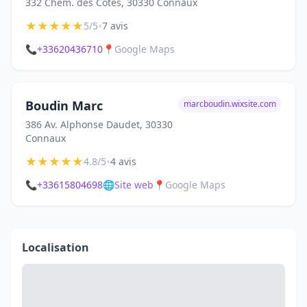
332 Chem. des Côtes, 30330 Connaux
★
★
★
★
★
•
5/5
7 avis
📞
+33620436710
📍
Google Maps
Boudin Marc
marcboudin.wixsite.com
386 Av. Alphonse Daudet, 30330
Connaux
★
★
★
★
★
•
4.8/5
4 avis
📞
+33615804698
🌐
Site web
📍
Google Maps
Localisation