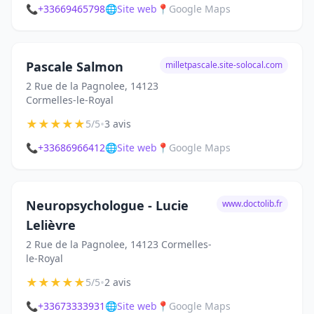
📞
+33669465798
🌐
Site web
📍
Google Maps
Pascale Salmon
milletpascale.site-solocal.com
2 Rue de la Pagnolee, 14123
Cormelles-le-Royal
★
★
★
★
★
•
5/5
3 avis
📞
+33686966412
🌐
Site web
📍
Google Maps
Neuropsychologue - Lucie
www.doctolib.fr
Lelièvre
2 Rue de la Pagnolee, 14123 Cormelles-
le-Royal
★
★
★
★
★
•
5/5
2 avis
📞
+33673333931
🌐
Site web
📍
Google Maps