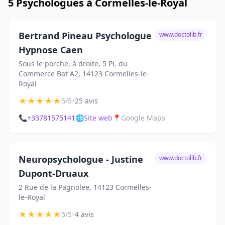
5 Psychologues à Cormelles-le-Royal
Bertrand Pineau Psychologue
www.doctolib.fr
Hypnose Caen
Sous le porche, à droite, 5 Pl. du
Commerce Bat A2, 14123 Cormelles-le-
Royal
★
★
★
★
★
•
5/5
25 avis
📞
+33781575141
🌐
Site web
📍
Google Maps
Neuropsychologue - Justine
www.doctolib.fr
Dupont-Druaux
2 Rue de la Pagnolee, 14123 Cormelles-
le-Royal
★
★
★
★
★
•
5/5
4 avis