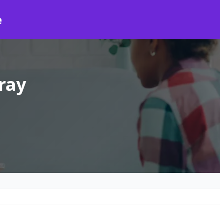
e
ray