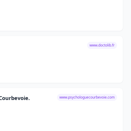
www.doctolib.fr
 Courbevoie.
www.psychologuecourbevoie.com