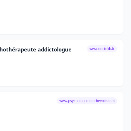
ychothérapeute addictologue
www.doctolib.fr
www.psychologuecourbevoie.com