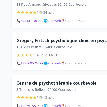
88 Rue Armand Silvestre, 92400 Courbevoie
★
★
★
★
★
•
5/5
34 avis
📞
+33631106993
🌐
Site web
📍
Google Maps
Grégory Fritsch psychologue clinicien ps
1 Pl. des Reflets, 92400 Courbevoie
★
★
★
★
☆
•
4.6/5
13 avis
📞
+33669576599
🌐
Site web
📍
Google Maps
Centre de psychothérapie courbevoie
3 Tsse. des Reflets, 92400 Courbevoie
★
★
★
★
★
•
5/5
13 avis
📞
+33651551694
🌐
Site web
📍
Google Maps