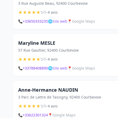
3 Rue Auguste Beau, 92400 Courbevoie
★
★
★
★
★
•
5/5
4 avis
📞
+33650333235
🌐
Site web
📍
Google Maps
Maryline MESLE
57 Rue Gaultier, 92400 Courbevoie
★
★
★
★
★
•
5/5
4 avis
📞
+33788408890
🌐
Site web
📍
Google Maps
Anne-Hermance NAUDIN
3 Parc de Lattre de Tassigny, 92400 Courbevoie
★
★
★
★
★
•
5/5
4 avis
📞
+33622301324
📍
Google Maps