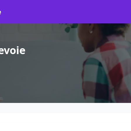
e
evoie