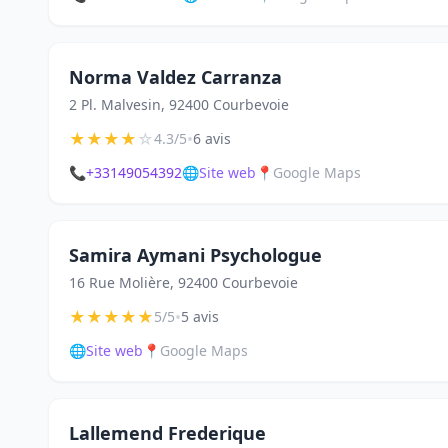
Norma Valdez Carranza
2 Pl. Malvesin, 92400 Courbevoie
★
★
★
★
☆
•
4.3/5
6 avis
📞
+33149054392
🌐
Site web
📍
Google Maps
Samira Aymani Psychologue
16 Rue Molière, 92400 Courbevoie
★
★
★
★
★
•
5/5
5 avis
🌐
Site web
📍
Google Maps
Lallemend Frederique