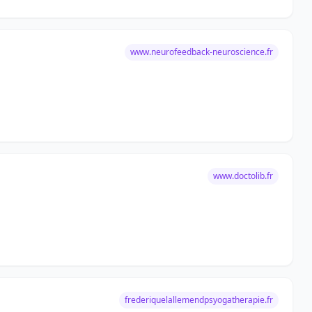
www.neurofeedback-neuroscience.fr
www.doctolib.fr
frederiquelallemendpsyogatherapie.fr