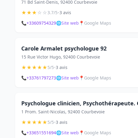
71 Bd Saint-Denis, 92400 Courbevoie
★
★
★
☆
☆
•
3.7/5
3 avis
📞
+33609754329
🌐
Site web
📍
Google Maps
Carole Armalet psychologue 92
15 Rue Victor Hugo, 92400 Courbevoie
★
★
★
★
★
•
5/5
3 avis
📞
+33761797273
🌐
Site web
📍
Google Maps
Psychologue clinicien, Psychothérapeute.
1 Prom. Saint-Nicolas, 92400 Courbevoie
★
★
★
★
★
•
5/5
3 avis
📞
+33651551694
🌐
Site web
📍
Google Maps