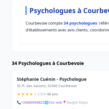
Psychologues à Courbe
Courbevoie compte
34 psychologues
référe
d'établissements avec avis clients, coordonné
34 Psychologues à Courbevoie
Stéphanie Cuénin - Psychologue
35 Pl. des Saisons, 92400 Courbevoie
★
★
★
★
☆
•
3.9/5
48 avis
📞
+33660456825
🌐
Site web
📍
Google Maps