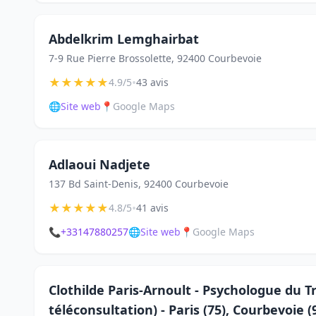
Abdelkrim Lemghairbat
7-9 Rue Pierre Brossolette, 92400 Courbevoie
★
★
★
★
★
•
4.9/5
43 avis
🌐
Site web
📍
Google Maps
Adlaoui Nadjete
137 Bd Saint-Denis, 92400 Courbevoie
★
★
★
★
★
•
4.8/5
41 avis
📞
+33147880257
🌐
Site web
📍
Google Maps
Clothilde Paris-Arnoult - Psychologue du Tr
téléconsultation) - Paris (75), Courbevoie (9