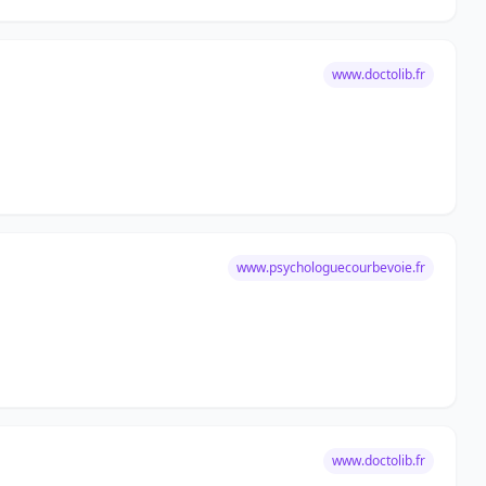
www.doctolib.fr
www.psychologuecourbevoie.fr
www.doctolib.fr