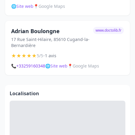
🌐
Site web
📍
Google Maps
Adrian Boulongne
www.doctolib.fr
17 Rue Saint-Hilaire, 85610 Cugand-la-
Bernardière
★
★
★
★
★
•
5/5
1 avis
📞
+33259160348
🌐
Site web
📍
Google Maps
Localisation