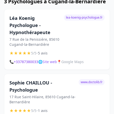
3 Psychologues à Cugand-la-Bernardière
Léa Koenig
lea-koenig-psychologue.fr
Psychologue -
Hypnothérapeute
7 Rue de la Penissière, 85610
Cugand-la-Bernardière
★
★
★
★
★
•
5/5
5 avis
📞
+33787380033
🌐
Site web
📍
Google Maps
Sophie CHAILLOU -
www.doctolib.fr
Psychologue
17 Rue Saint-Hilaire, 85610 Cugand-la-
Bernardière
★
★
★
★
★
•
5/5
1 avis