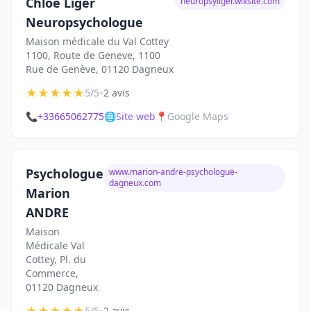
Chloé Liger
neuropsyliger.wixsite.com
Neuropsychologue
Maison médicale du Val Cottey
1100, Route de Geneve, 1100
Rue de Genève, 01120 Dagneux
★
★
★
★
★
•
5/5
2 avis
📞
+33665062775
🌐
Site web
📍
Google Maps
Psychologue
www.marion-andre-psychologue-
dagneux.com
Marion
ANDRE
Maison
Médicale Val
Cottey, Pl. du
Commerce,
01120 Dagneux
5/5
2 avis