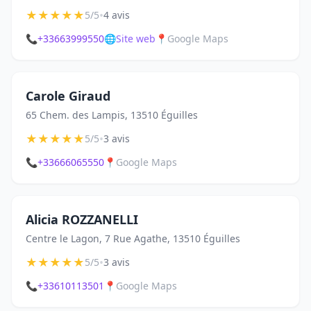
★
★
★
★
★
•
5/5
4 avis
📞
+33663999550
🌐
Site web
📍
Google Maps
Carole Giraud
65 Chem. des Lampis, 13510 Éguilles
★
★
★
★
★
•
5/5
3 avis
📞
+33666065550
📍
Google Maps
Alicia ROZZANELLI
Centre le Lagon, 7 Rue Agathe, 13510 Éguilles
★
★
★
★
★
•
5/5
3 avis
📞
+33610113501
📍
Google Maps