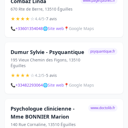
Combaz Linda
www.pagesjaunes.fr
670 Rte de Berre, 13510 Éguilles
★
★
★
★
☆
•
4.4/5
7 avis
📞
+33601354048
🌐
Site web
📍
Google Maps
Dumur Sylvie - Psyquantique
psyquantique.fr
195 Vieux Chemin des Figons, 13510
Éguilles
★
★
★
★
☆
•
4.2/5
5 avis
📞
+33482293064
🌐
Site web
📍
Google Maps
Psychologue clinicienne -
www.doctolib.fr
Mme BONNIER Marion
140 Rue Cornaline, 13510 Éguilles