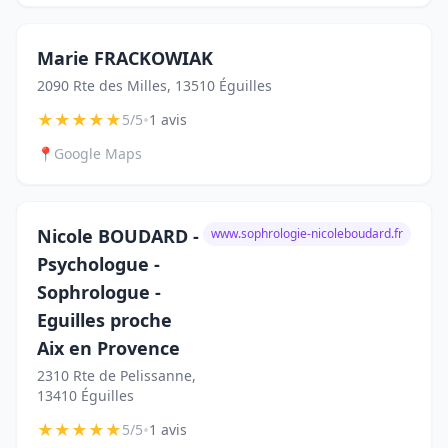
Marie FRACKOWIAK
2090 Rte des Milles, 13510 Éguilles
★
★
★
★
★
•
5/5
1 avis
📍
Google Maps
Nicole BOUDARD -
www.sophrologie-nicoleboudard.fr
Psychologue -
Sophrologue -
Eguilles proche
Aix en Provence
2310 Rte de Pelissanne,
13410 Éguilles
★
★
★
★
★
•
5/5
1 avis