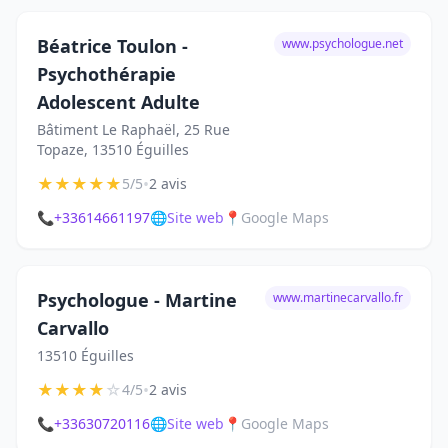
Béatrice Toulon -
www.psychologue.net
Psychothérapie
Adolescent Adulte
Bâtiment Le Raphaël, 25 Rue
Topaze, 13510 Éguilles
★
★
★
★
★
•
5/5
2 avis
📞
+33614661197
🌐
Site web
📍
Google Maps
Psychologue - Martine
www.martinecarvallo.fr
Carvallo
13510 Éguilles
★
★
★
★
☆
•
4/5
2 avis
📞
+33630720116
🌐
Site web
📍
Google Maps