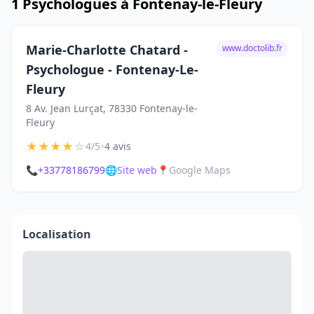
1 Psychologues à Fontenay-le-Fleury
Marie-Charlotte Chatard -
www.doctolib.fr
Psychologue - Fontenay-Le-
Fleury
8 Av. Jean Lurçat, 78330 Fontenay-le-
Fleury
★
★
★
★
☆
•
4/5
4 avis
📞
+33778186799
🌐
Site web
📍
Google Maps
Localisation