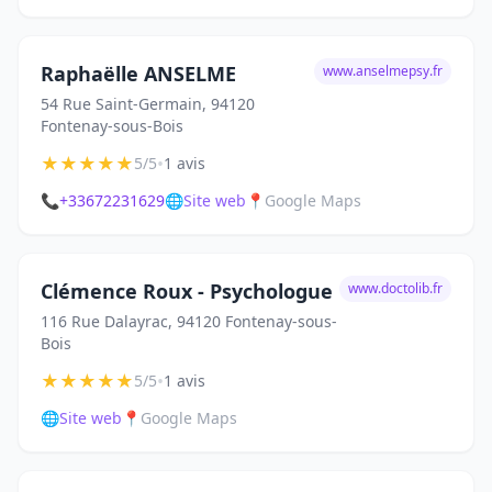
Raphaëlle ANSELME
www.anselmepsy.fr
54 Rue Saint-Germain, 94120
Fontenay-sous-Bois
★
★
★
★
★
•
5/5
1 avis
📞
+33672231629
🌐
Site web
📍
Google Maps
Clémence Roux - Psychologue
www.doctolib.fr
116 Rue Dalayrac, 94120 Fontenay-sous-
Bois
★
★
★
★
★
•
5/5
1 avis
🌐
Site web
📍
Google Maps