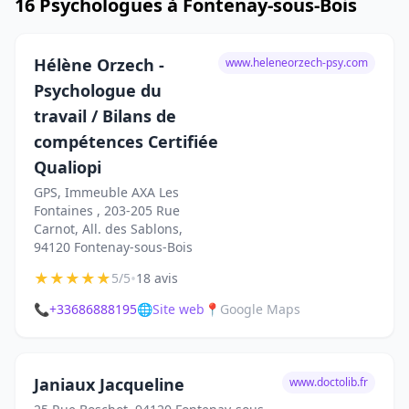
16 Psychologues à Fontenay-sous-Bois
Hélène Orzech -
www.heleneorzech-psy.com
Psychologue du
travail / Bilans de
compétences Certifiée
Qualiopi
GPS, Immeuble AXA Les
Fontaines , 203-205 Rue
Carnot, All. des Sablons,
94120 Fontenay-sous-Bois
★
★
★
★
★
•
5/5
18 avis
📞
+33686888195
🌐
Site web
📍
Google Maps
Janiaux Jacqueline
www.doctolib.fr