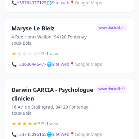
📞
+33764077125
🌐
Site web
📍
Google Maps
Maryse Le Bleiz
www.doctolib.fr
4 Rue Henri Wallon, 94120 Fontenay-
sous-Bois
★
☆
☆
☆
☆
•
1/5
1 avis
📞
+33630446477
🌐
Site web
📍
Google Maps
Darwin GARCIA - Psychologue
www.doctolib.fr
clinicien
16 Av. de Stalingrad, 94120 Fontenay-
sous-Bois
★
★
★
★
★
•
5/5
1 avis
📞
+33745096165
🌐
Site web
📍
Google Maps