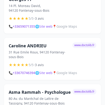
14 Pl. Moreau David,
94120 Fontenay-sous-Bois
★
★
★
★
★
•
5/5
3 avis
📞
+33659071355
🌐
Site web
📍
Google Maps
Caroline ANDRIEU
www.doctolib.fr
31 Rue Emile Roux, 94120 Fontenay-
sous-Bois
★
★
★
★
★
•
5/5
3 avis
📞
+33670746394
🌐
Site web
📍
Google Maps
Asma Rammah - Psychologue
www.doctolib.fr
80 Av. du Maréchal de Lattre de
Tassigny, 94120 Fontenay-sous-Bois