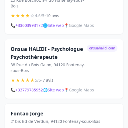
25 Rue Boschot, 94120 Fontenay-sous-
Bois
★
★
★
★
☆
•
4.6/5
10 avis
📞
+33603993172
🌐
Site web
📍
Google Maps
Onsua HALIDI - Psychologue
onsuahalidi.com
Psychothérapeute
38 Rue du Bois Galon, 94120 Fontenay-
sous-Bois
★
★
★
★
★
•
5/5
7 avis
📞
+33779785952
🌐
Site web
📍
Google Maps
Fontao Jorge
21bis Bd de Verdun, 94120 Fontenay-sous-Bois