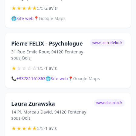
★
★
★
★
★
•
5/5
2 avis
🌐
Site web
📍
Google Maps
Pierre FELIX - Psychologue
www.pierrefelix.fr
31 Rue Emile Roux, 94120 Fontenay-
sous-Bois
★
☆
☆
☆
☆
•
1/5
1 avis
📞
+33781161863
🌐
Site web
📍
Google Maps
Laura Zurawska
www.doctolib.fr
14 Pl. Moreau David, 94120 Fontenay-
sous-Bois
★
★
★
★
★
•
5/5
1 avis