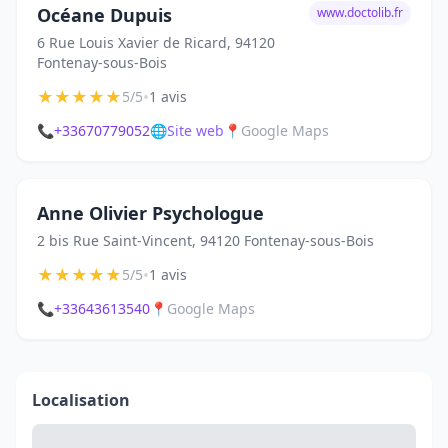
Océane Dupuis
www.doctolib.fr
6 Rue Louis Xavier de Ricard, 94120
Fontenay-sous-Bois
★
★
★
★
★
•
5/5
1 avis
📞
+33670779052
🌐
Site web
📍
Google Maps
Anne Olivier Psychologue
2 bis Rue Saint-Vincent, 94120 Fontenay-sous-Bois
★
★
★
★
★
•
5/5
1 avis
📞
+33643613540
📍
Google Maps
Localisation