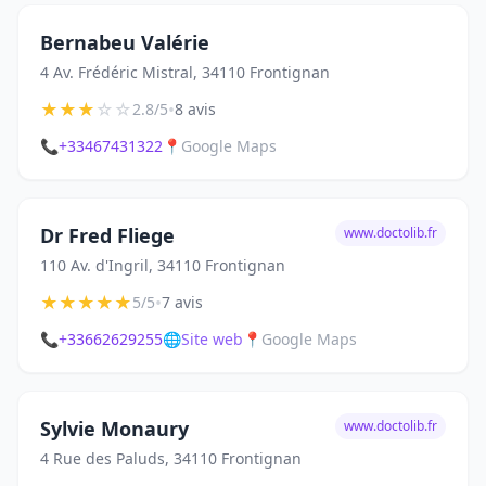
Bernabeu Valérie
4 Av. Frédéric Mistral, 34110 Frontignan
★
★
★
☆
☆
•
2.8/5
8 avis
📞
+33467431322
📍
Google Maps
Dr Fred Fliege
www.doctolib.fr
110 Av. d'Ingril, 34110 Frontignan
★
★
★
★
★
•
5/5
7 avis
📞
+33662629255
🌐
Site web
📍
Google Maps
Sylvie Monaury
www.doctolib.fr
4 Rue des Paluds, 34110 Frontignan