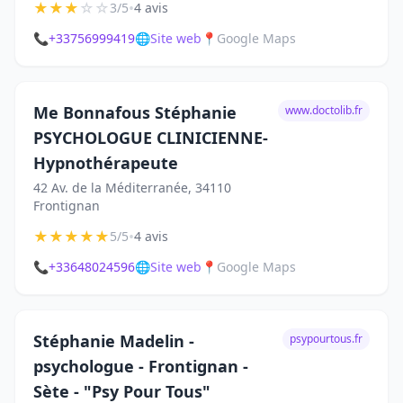
★
★
★
☆
☆
•
3/5
4 avis
📞
+33756999419
🌐
Site web
📍
Google Maps
Me Bonnafous Stéphanie
www.doctolib.fr
PSYCHOLOGUE CLINICIENNE-
Hypnothérapeute
42 Av. de la Méditerranée, 34110
Frontignan
★
★
★
★
★
•
5/5
4 avis
📞
+33648024596
🌐
Site web
📍
Google Maps
Stéphanie Madelin -
psypourtous.fr
psychologue - Frontignan -
Sète - "Psy Pour Tous"