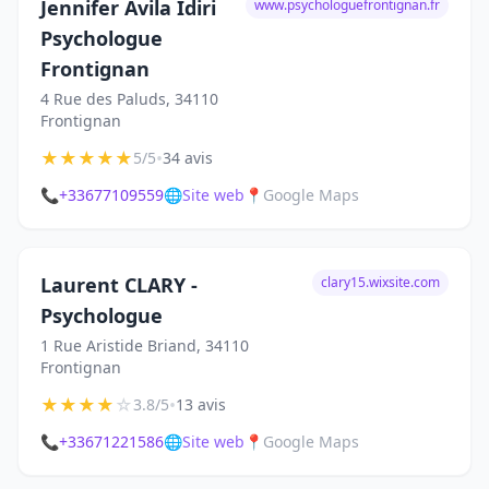
Jennifer Avila Idiri
www.psychologuefrontignan.fr
Psychologue
Frontignan
4 Rue des Paluds, 34110
Frontignan
★
★
★
★
★
•
5/5
34 avis
📞
+33677109559
🌐
Site web
📍
Google Maps
Laurent CLARY -
clary15.wixsite.com
Psychologue
1 Rue Aristide Briand, 34110
Frontignan
★
★
★
★
☆
•
3.8/5
13 avis
📞
+33671221586
🌐
Site web
📍
Google Maps