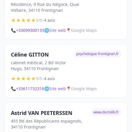
Résidence, 9 Rue du Négoce, Quai
Voltaire, 34110 Frontignan
★
★
★
★
★
•
5/5
4 avis
📞
+33699300133
🌐
Site web
📍
Google Maps
Céline GITTON
psychologue-frontignan.fr
cabinet médical, 2 Bd Victor
Hugo, 34110 Frontignan
★
★
★
★
★
•
5/5
4 avis
📞
+33611732316
🌐
Site web
📍
Google Maps
Astrid VAN PEETERSSEN
www.doctolib.fr
455 Bd des Républicains espagnols,
34110 Frontignan