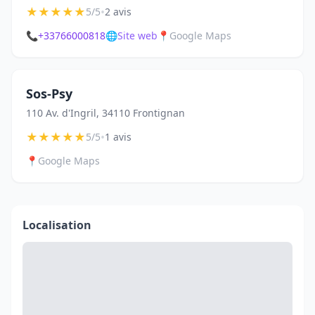
★
★
★
★
★
•
5/5
2 avis
📞
+33766000818
🌐
Site web
📍
Google Maps
Sos-Psy
110 Av. d'Ingril, 34110 Frontignan
★
★
★
★
★
•
5/5
1 avis
📍
Google Maps
Localisation