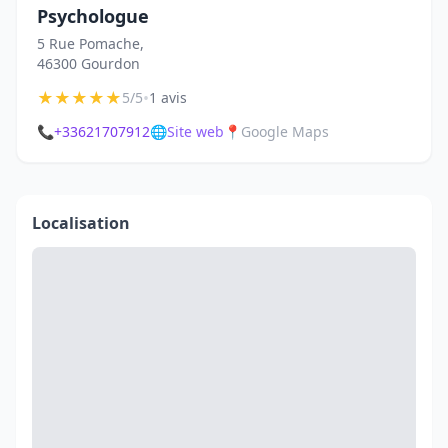
Psychologue
5 Rue Pomache,
46300 Gourdon
★
★
★
★
★
•
5/5
1 avis
📞
+33621707912
🌐
Site web
📍
Google Maps
Localisation