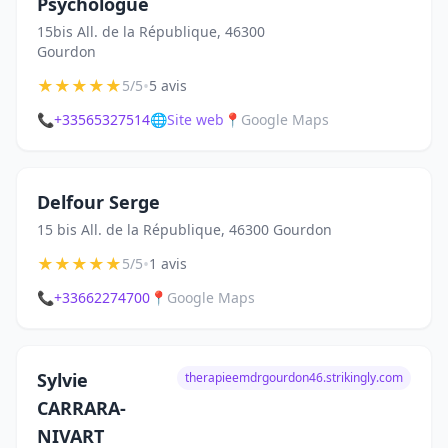
Psychologue
15bis All. de la République, 46300
Gourdon
★
★
★
★
★
•
5/5
5 avis
📞
+33565327514
🌐
Site web
📍
Google Maps
Delfour Serge
15 bis All. de la République, 46300 Gourdon
★
★
★
★
★
•
5/5
1 avis
📞
+33662274700
📍
Google Maps
Sylvie
therapieemdrgourdon46.strikingly.com
CARRARA-
NIVART