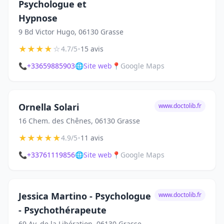
Psychologue et
Hypnose
9 Bd Victor Hugo, 06130 Grasse
★
★
★
★
☆
•
4.7/5
15 avis
📞
+33659885903
🌐
Site web
📍
Google Maps
Ornella Solari
www.doctolib.fr
16 Chem. des Chênes, 06130 Grasse
★
★
★
★
★
•
4.9/5
11 avis
📞
+33761119856
🌐
Site web
📍
Google Maps
Jessica Martino - Psychologue
www.doctolib.fr
- Psychothérapeute
69 Av. de la Libération, 06130 Grasse