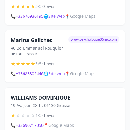
★
★
★
★
★
•
5/5
2 avis
📞
+33676936195
🌐
Site web
📍
Google Maps
Marina Galichet
www.psychologue06mg.com
40 Bd Emmanuel Rouquier,
06130 Grasse
★
★
★
★
★
•
5/5
1 avis
📞
+33683302446
🌐
Site web
📍
Google Maps
WILLIAMS DOMINIQUE
19 Av. Jean XXIII, 06130 Grasse
★
☆
☆
☆
☆
•
1/5
1 avis
📞
+33690717050
📍
Google Maps