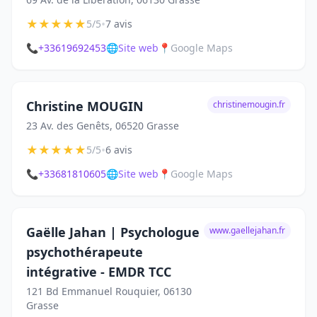
★
★
★
★
★
•
5/5
7 avis
📞
+33619692453
🌐
Site web
📍
Google Maps
Christine MOUGIN
christinemougin.fr
23 Av. des Genêts, 06520 Grasse
★
★
★
★
★
•
5/5
6 avis
📞
+33681810605
🌐
Site web
📍
Google Maps
Gaëlle Jahan | Psychologue
www.gaellejahan.fr
psychothérapeute
intégrative - EMDR TCC
121 Bd Emmanuel Rouquier, 06130
Grasse