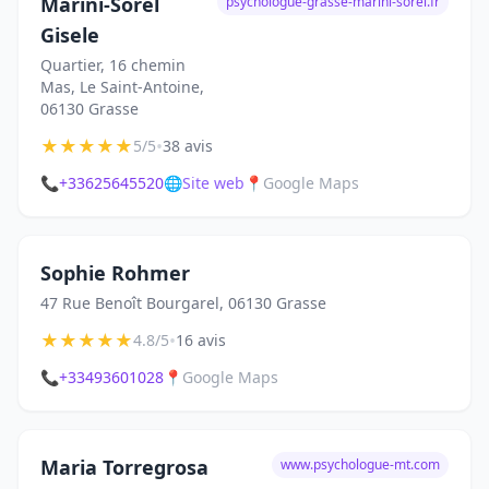
Marini-Sorel
psychologue-grasse-marini-sorel.fr
Gisele
Quartier, 16 chemin
Mas, Le Saint-Antoine,
06130 Grasse
★
★
★
★
★
•
5/5
38 avis
📞
+33625645520
🌐
Site web
📍
Google Maps
Sophie Rohmer
47 Rue Benoît Bourgarel, 06130 Grasse
★
★
★
★
★
•
4.8/5
16 avis
📞
+33493601028
📍
Google Maps
Maria Torregrosa
www.psychologue-mt.com