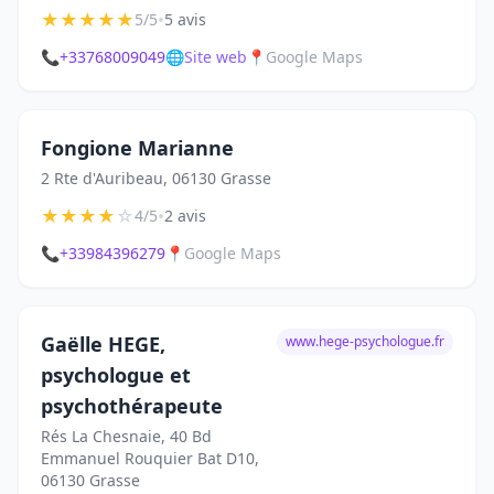
★
★
★
★
★
•
5/5
5 avis
📞
+33768009049
🌐
Site web
📍
Google Maps
Fongione Marianne
2 Rte d'Auribeau, 06130 Grasse
★
★
★
★
☆
•
4/5
2 avis
📞
+33984396279
📍
Google Maps
Gaëlle HEGE,
www.hege-psychologue.fr
psychologue et
psychothérapeute
Rés La Chesnaie, 40 Bd
Emmanuel Rouquier Bat D10,
06130 Grasse