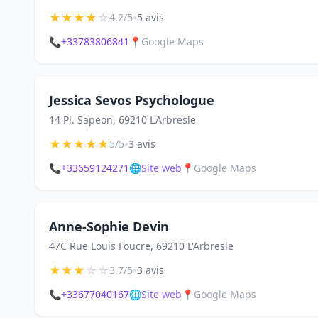
★
★
★
★
☆
•
4.2/5
5 avis
📞
+33783806841
📍
Google Maps
Jessica Sevos Psychologue
14 Pl. Sapeon, 69210 L'Arbresle
★
★
★
★
★
•
5/5
3 avis
📞
+33659124271
🌐
Site web
📍
Google Maps
Anne-Sophie Devin
47C Rue Louis Foucre, 69210 L'Arbresle
★
★
★
☆
☆
•
3.7/5
3 avis
📞
+33677040167
🌐
Site web
📍
Google Maps