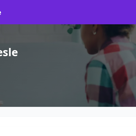
e
esle