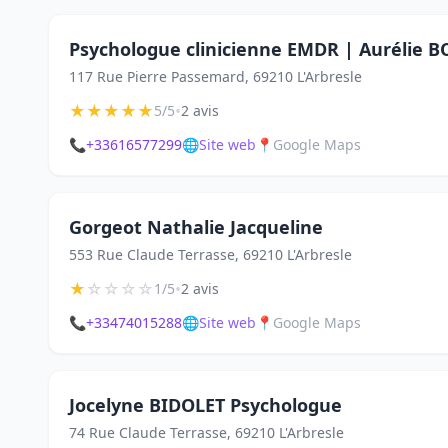
Psychologue clinicienne EMDR | Aurélie 
117 Rue Pierre Passemard, 69210 L'Arbresle
★
★
★
★
★
•
5/5
2 avis
📞
+33616577299
🌐
Site web
📍
Google Maps
Gorgeot Nathalie Jacqueline
553 Rue Claude Terrasse, 69210 L'Arbresle
★
☆
☆
☆
☆
•
1/5
2 avis
📞
+33474015288
🌐
Site web
📍
Google Maps
Jocelyne BIDOLET Psychologue
74 Rue Claude Terrasse, 69210 L'Arbresle