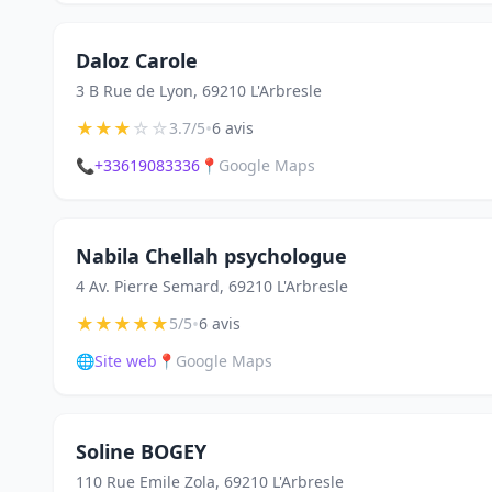
Daloz Carole
3 B Rue de Lyon, 69210 L'Arbresle
★
★
★
☆
☆
•
3.7/5
6 avis
📞
+33619083336
📍
Google Maps
Nabila Chellah psychologue
4 Av. Pierre Semard, 69210 L'Arbresle
★
★
★
★
★
•
5/5
6 avis
🌐
Site web
📍
Google Maps
Soline BOGEY
110 Rue Emile Zola, 69210 L'Arbresle