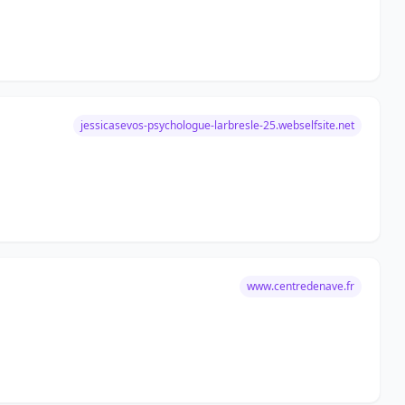
jessicasevos-psychologue-larbresle-25.webselfsite.net
www.centredenave.fr