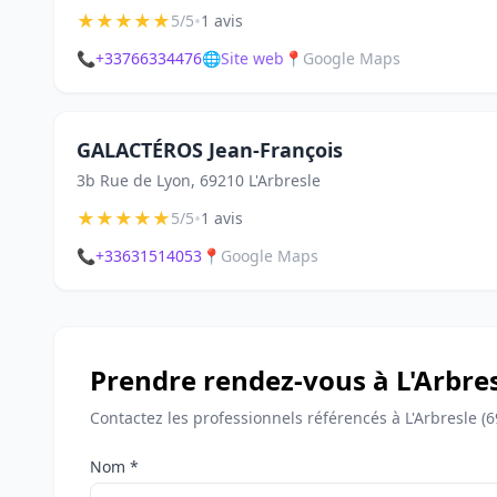
★
★
★
★
★
•
5/5
1 avis
📞
+33766334476
🌐
Site web
📍
Google Maps
GALACTÉROS Jean-François
3b Rue de Lyon, 69210 L'Arbresle
★
★
★
★
★
•
5/5
1 avis
📞
+33631514053
📍
Google Maps
Prendre rendez-vous à L'Arbre
Contactez les professionnels référencés à L'Arbresle (
Nom *