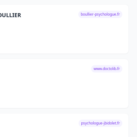
BOULLIER
boullier-psychologue.fr
www.doctolib.fr
psychologue-jbidolet.fr