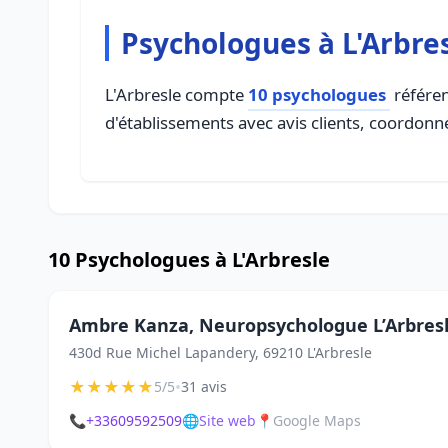
Psychologues à L'Arbre
L'Arbresle compte
10 psychologues
référen
d'établissements avec avis clients, coordonné
10 Psychologues à L'Arbresle
Ambre Kanza, Neuropsychologue L’Arbres
430d Rue Michel Lapandery, 69210 L'Arbresle
★
★
★
★
★
•
5/5
31 avis
📞
+33609592509
🌐
Site web
📍
Google Maps