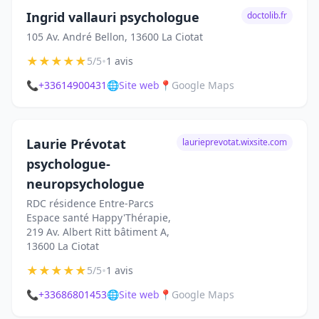
Ingrid vallauri psychologue
doctolib.fr
105 Av. André Bellon, 13600 La Ciotat
★
★
★
★
★
•
5/5
1 avis
📞
+33614900431
🌐
Site web
📍
Google Maps
Laurie Prévotat
laurieprevotat.wixsite.com
psychologue-
neuropsychologue
RDC résidence Entre-Parcs
Espace santé Happy'Thérapie,
219 Av. Albert Ritt bâtiment A,
13600 La Ciotat
★
★
★
★
★
•
5/5
1 avis
📞
+33686801453
🌐
Site web
📍
Google Maps