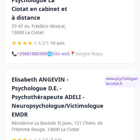
Psychologue La
Ciotat en cabinet et
à distance
37-47 Av. Frédéric Mistral,
13600 La Ciotat
★
★
★
★
☆
•
4.3/5
10 avis
📞
+33661880369
🌐
Site web
📍
Google Maps
Elisabeth ANGEVIN -
www.psychologue-
laciotat.fr
Psychologue D.E. -
Psychothérapeute ADELI -
Neuropsychologue/Victimologue
EMDR
Résidence La Bastide St Jean, 121 Chem. de
l'Homme Rouge, 13600 La Ciotat
3.3/5
7 avis