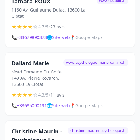
Tamara ROUX
www.doctolib.fr
1160 Av. Guillaume Dulac, 13600 La
Ciotat
★
★
★
★
☆
•
4.7/5
23 avis
📞
+33679890373
🌐
Site web
📍
Google Maps
Dallard Marie
www.psychologue-marie-dallard.fr
résid Domaine Du Golfe,
149 Av. Pierre Rovarch,
13600 La Ciotat
★
★
★
★
☆
•
4.3/5
11 avis
📞
+33685090191
🌐
Site web
📍
Google Maps
Christine Maurin -
christine-maurin-psychologue.fr