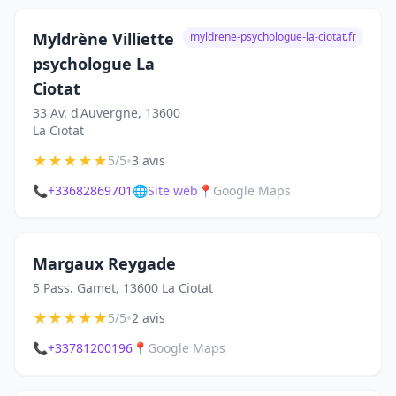
Myldrène Villiette
myldrene-psychologue-la-ciotat.fr
psychologue La
Ciotat
33 Av. d'Auvergne, 13600
La Ciotat
★
★
★
★
★
•
5/5
3 avis
📞
+33682869701
🌐
Site web
📍
Google Maps
Margaux Reygade
5 Pass. Gamet, 13600 La Ciotat
★
★
★
★
★
•
5/5
2 avis
📞
+33781200196
📍
Google Maps