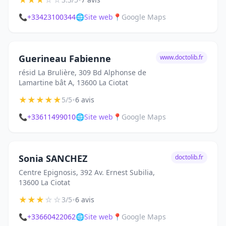
★
★
★
☆
☆
•
📞
+33423100344
🌐
Site web
📍
Google Maps
Guerineau Fabienne
www.doctolib.fr
résid La Brulière, 309 Bd Alphonse de
Lamartine bât A, 13600 La Ciotat
★
★
★
★
★
•
5/5
6 avis
📞
+33611499010
🌐
Site web
📍
Google Maps
Sonia SANCHEZ
doctolib.fr
Centre Epignosis, 392 Av. Ernest Subilia,
13600 La Ciotat
★
★
★
☆
☆
•
3/5
6 avis
📞
+33660422062
🌐
Site web
📍
Google Maps