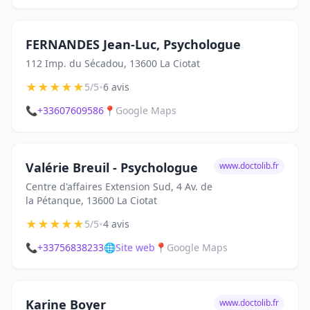
FERNANDES Jean-Luc, Psychologue
112 Imp. du Sécadou, 13600 La Ciotat
★
★
★
★
★
•
5/5
6 avis
📞
+33607609586
📍
Google Maps
Valérie Breuil - Psychologue
www.doctolib.fr
Centre d'affaires Extension Sud, 4 Av. de
la Pétanque, 13600 La Ciotat
★
★
★
★
★
•
5/5
4 avis
📞
+33756838233
🌐
Site web
📍
Google Maps
Karine Boyer
www.doctolib.fr