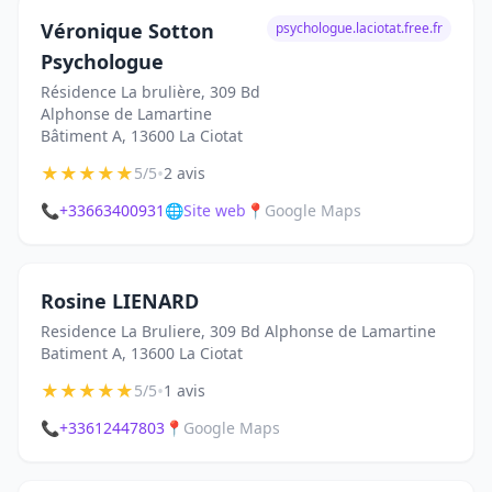
Véronique Sotton
psychologue.laciotat.free.fr
Psychologue
Résidence La brulière, 309 Bd
Alphonse de Lamartine
Bâtiment A, 13600 La Ciotat
★
★
★
★
★
•
5/5
2 avis
📞
+33663400931
🌐
Site web
📍
Google Maps
Rosine LIENARD
Residence La Bruliere, 309 Bd Alphonse de Lamartine
Batiment A, 13600 La Ciotat
★
★
★
★
★
•
5/5
1 avis
📞
+33612447803
📍
Google Maps