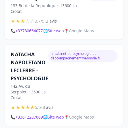
133 Bd de la République, 13600 La
Ciotat
★
★
★
☆
☆
•
3.7/5
3 avis
📞
+33780664077
🌐
Site web
📍
Google Maps
NATACHA
nl-cabinet-de-psychologie-et-
daccompagnement.webnode.fr
NAPOLETANO
LECLERRE -
PSYCHOLOGUE
142 Av. du
Serpolet, 13600 La
Ciotat
★
★
★
★
★
•
5/5
3 avis
📞
+33612287669
🌐
Site web
📍
Google Maps