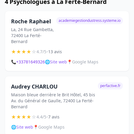
4 Psychologues à La Ferté-Bernard
Roche Raphael
academiegestiondustress.systeme.io
La, 24 Rue Gambetta,
72400 La Ferté-
Bernard
★
★
★
★
☆
•
4.7/5
13 avis
📞
+33781649326
🌐
Site web
📍
Google Maps
Audrey CHARLOU
perfactive.fr
Maison bleue derrière le Brit Hôtel, 45 bis
Av. du Général de Gaulle, 72400 La Ferté-
Bernard
★
★
★
★
☆
•
4.4/5
7 avis
🌐
Site web
📍
Google Maps