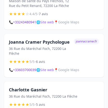
Maison de santé du Pays Fléchois, 12
Rue du Petit Renard, 72200 La Flèche
★
★
★
★
☆
•
4.4/5
7 avis
📞
+33243480941
🌐
Site web
📍
Google Maps
Joanna Cramer Psychologue
joannacramer.fr
36 Rue du Maréchal Foch, 72200 La
Flèche
★
★
★
★
★
•
5/5
6 avis
📞
+33603700039
🌐
Site web
📍
Google Maps
Charlotte Gasnier
36 Rue du Maréchal Foch, 72200 La Flèche
★
★
★
★
★
•
5/5
5 avis