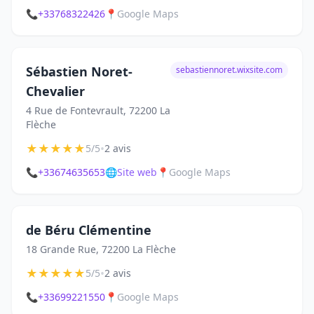
📞
+33768322426
📍
Google Maps
Sébastien Noret-
sebastiennoret.wixsite.com
Chevalier
4 Rue de Fontevrault, 72200 La
Flèche
★
★
★
★
★
•
5/5
2 avis
📞
+33674635653
🌐
Site web
📍
Google Maps
de Béru Clémentine
18 Grande Rue, 72200 La Flèche
★
★
★
★
★
•
5/5
2 avis
📞
+33699221550
📍
Google Maps