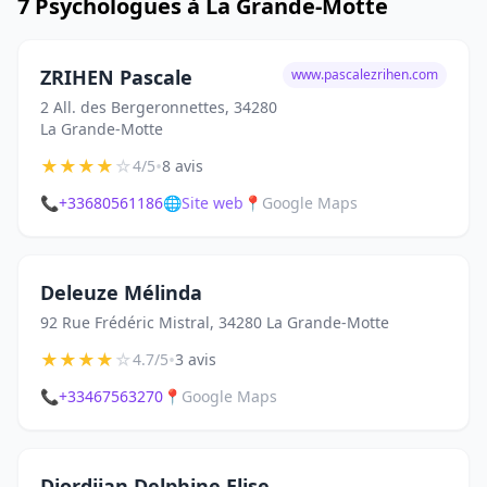
7 Psychologues à La Grande-Motte
ZRIHEN Pascale
www.pascalezrihen.com
2 All. des Bergeronnettes, 34280
La Grande-Motte
★
★
★
★
☆
•
4/5
8 avis
📞
+33680561186
🌐
Site web
📍
Google Maps
Deleuze Mélinda
92 Rue Frédéric Mistral, 34280 La Grande-Motte
★
★
★
★
☆
•
4.7/5
3 avis
📞
+33467563270
📍
Google Maps
Djordjian Delphine Elise