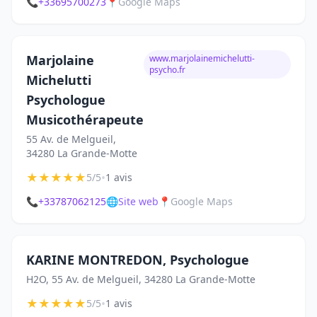
📞
+33695700273
📍
Google Maps
Marjolaine
www.marjolainemichelutti-
psycho.fr
Michelutti
Psychologue
Musicothérapeute
55 Av. de Melgueil,
34280 La Grande-Motte
★
★
★
★
★
•
5/5
1 avis
📞
+33787062125
🌐
Site web
📍
Google Maps
KARINE MONTREDON, Psychologue
H2O, 55 Av. de Melgueil, 34280 La Grande-Motte
★
★
★
★
★
•
5/5
1 avis