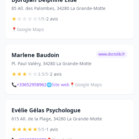
85 All. des Palombes, 34280 La Grande-Motte
★
☆
☆
☆
☆
•
1/5
2 avis
📍
Google Maps
Marlene Baudoin
www.doctolib.fr
Pl. Paul Valéry, 34280 La Grande-Motte
★
★
★
☆
☆
•
3.5/5
2 avis
📞
+33652958962
🌐
Site web
📍
Google Maps
Evélie Gélas Psychologue
615 All. de la Plage, 34280 La Grande-Motte
★
★
★
★
★
•
5/5
1 avis