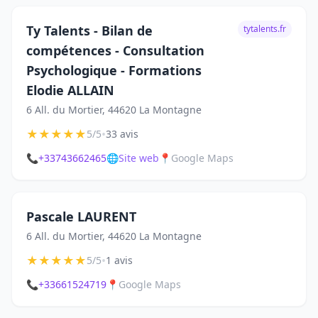
Ty Talents - Bilan de
tytalents.fr
compétences - Consultation
Psychologique - Formations
Elodie ALLAIN
6 All. du Mortier, 44620 La Montagne
★
★
★
★
★
•
5/5
33 avis
📞
+33743662465
🌐
Site web
📍
Google Maps
Pascale LAURENT
6 All. du Mortier, 44620 La Montagne
★
★
★
★
★
•
5/5
1 avis
📞
+33661524719
📍
Google Maps