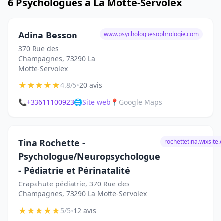
6 Psychologues à La Motte-Servolex
Adina Besson
www.psychologuesophrologie.com
370 Rue des
Champagnes, 73290 La
Motte-Servolex
★
★
★
★
★
•
4.8/5
20 avis
📞
+33611100923
🌐
Site web
📍
Google Maps
Tina Rochette -
rochettetina.wixsite
Psychologue/Neuropsychologue
- Pédiatrie et Périnatalité
Crapahute pédiatrie, 370 Rue des
Champagnes, 73290 La Motte-Servolex
★
★
★
★
★
•
5/5
12 avis