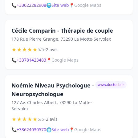
📞
+33622282908
🌐
Site web
📍
Google Maps
Cécile Comparin - Thérapie de couple
178 Rue Pierre Grange, 73290 La Motte-Servolex
★
★
★
★
★
•
5/5
2 avis
📞
+33781423483
📍
Google Maps
Noémie Niveau Psychologue -
www.doctolib.fr
Neuropsychologue
127 Av. Charles Albert, 73290 La Motte-
Servolex
★
★
★
★
★
•
5/5
2 avis
📞
+33624030570
🌐
Site web
📍
Google Maps