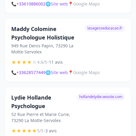
📞
+33610886002
🌐
Site web
📍
Google Maps
Maddy Colomine
lasagesseducacao.fr
Psychologue Holistique
949 Rue Denis Papin, 73290 La
Motte-Servolex
★
★
★
★
☆
•
4.6/5
11 avis
📞
+33628577449
🌐
Site web
📍
Google Maps
Lydie Hollande
hollandelydie.wixsite.com
Psychologue
52 Rue Pierre et Marie Curie,
73290 La Motte-Servolex
★
★
★
★
★
•
5/5
3 avis