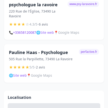
psychologue la ravoire
www.psy-laravoire.fr
220 Rue de l'Église, 73490 La
Ravoire
★
★
★
★
☆
•
4.3/5
6 avis
📞
+33658120087
🌐
Site web
📍
Google Maps
Pauline Haas - Psychologue
perfactive.fr
505 Rue la Parpillette, 73490 La Ravoire
★
★
★
★
★
•
5/5
2 avis
🌐
Site web
📍
Google Maps
Localisation