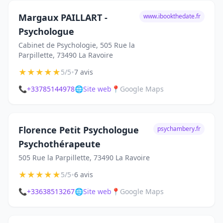
Margaux PAILLART -
www.ibookthedate.fr
Psychologue
Cabinet de Psychologie, 505 Rue la
Parpillette, 73490 La Ravoire
★
★
★
★
★
•
5/5
7 avis
📞
+33785144978
🌐
Site web
📍
Google Maps
Florence Petit Psychologue
psychambery.fr
Psychothérapeute
505 Rue la Parpillette, 73490 La Ravoire
★
★
★
★
★
•
5/5
6 avis
📞
+33638513267
🌐
Site web
📍
Google Maps