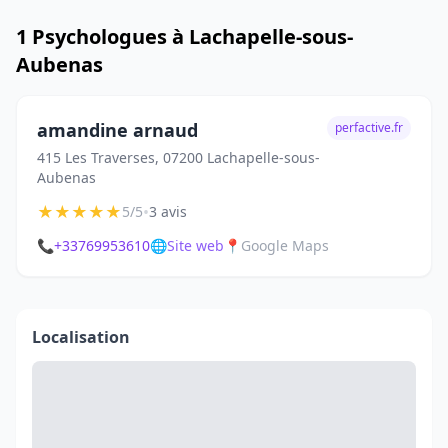
1 Psychologues à Lachapelle-sous-
Aubenas
amandine arnaud
perfactive.fr
415 Les Traverses, 07200 Lachapelle-sous-
Aubenas
★
★
★
★
★
•
5/5
3 avis
📞
+33769953610
🌐
Site web
📍
Google Maps
Localisation