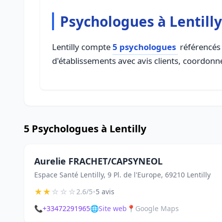
Psychologues à Lentilly
Lentilly compte
5 psychologues
référencés 
d'établissements avec avis clients, coordonné
5 Psychologues à Lentilly
Aurelie FRACHET/CAPSYNEOL
Espace Santé Lentilly, 9 Pl. de l'Europe, 69210 Lentilly
★
★
☆
☆
☆
•
2.6/5
5 avis
📞
+33472291965
🌐
Site web
📍
Google Maps