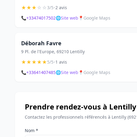
★
★
★
☆
☆
•
3/5
2 avis
📞
+33474017502
🌐
Site web
📍
Google Maps
Déborah Favre
9 Pl. de l'Europe, 69210 Lentilly
★
★
★
★
★
•
5/5
1 avis
📞
+33641407485
🌐
Site web
📍
Google Maps
Prendre rendez-vous à Lentilly
Contactez les professionnels référencés à Lentilly (69
Nom *