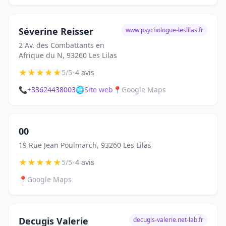
Séverine Reisser
www.psychologue-leslilas.fr
2 Av. des Combattants en
Afrique du N, 93260 Les Lilas
★
★
★
★
★
•
5/5
4 avis
📞
+33624438003
🌐
Site web
📍
Google Maps
00
19 Rue Jean Poulmarch, 93260 Les Lilas
★
★
★
★
★
•
5/5
4 avis
📍
Google Maps
Decugis Valerie
decugis-valerie.net-lab.fr