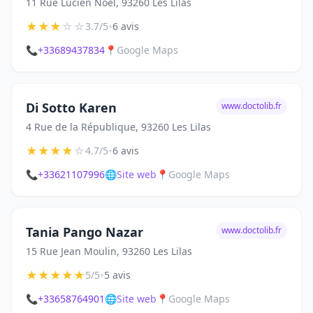
11 Rue Lucien Noël, 93260 Les Lilas
★
★
★
☆
☆
•
3.7/5
6 avis
📞
+33689437834
📍
Google Maps
Di Sotto Karen
www.doctolib.fr
4 Rue de la République, 93260 Les Lilas
★
★
★
★
☆
•
4.7/5
6 avis
📞
+33621107996
🌐
Site web
📍
Google Maps
Tania Pango Nazar
www.doctolib.fr
15 Rue Jean Moulin, 93260 Les Lilas
★
★
★
★
★
•
5/5
5 avis
📞
+33658764901
🌐
Site web
📍
Google Maps