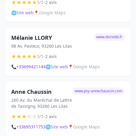
★
★
★
★
★
•
5/5
2 avis
🌐
Site web
📍
Google Maps
Mélanie LLORY
www.doctolib.fr
98 Av. Pasteur, 93260 Les Lilas
★
★
★
★
★
•
5/5
2 avis
📞
+33699421144
🌐
Site web
📍
Google Maps
Anne Chaussin
www.psy-annechaussin.com
260 Av. du Maréchal de Lattre
de Tassigny, 93260 Les Lilas
★
★
★
☆
☆
•
3/5
2 avis
📞
+33695311753
🌐
Site web
📍
Google Maps