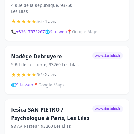
4 Rue de la République, 93260
Les Lilas
★
★
★
★
★
•
5/5
4 avis
📞
+33617572267
🌐
Site web
📍
Google Maps
Nadège Debruyere
www.doctolib.fr
5 Bd de la Liberté, 93260 Les Lilas
★
★
★
★
★
•
5/5
2 avis
🌐
Site web
📍
Google Maps
Jesica SAN PIETRO /
www.doctolib.fr
Psychologue à Paris, Les Lilas
98 Av. Pasteur, 93260 Les Lilas