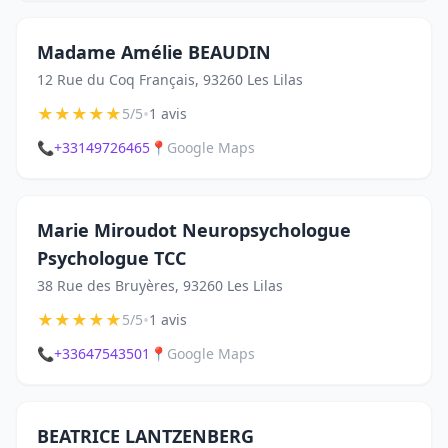
Madame Amélie BEAUDIN
12 Rue du Coq Français, 93260 Les Lilas
★
★
★
★
★
•
5/5
1 avis
📞
+33149726465
📍
Google Maps
Marie Miroudot Neuropsychologue
Psychologue TCC
38 Rue des Bruyères, 93260 Les Lilas
★
★
★
★
★
•
5/5
1 avis
📞
+33647543501
📍
Google Maps
BEATRICE LANTZENBERG