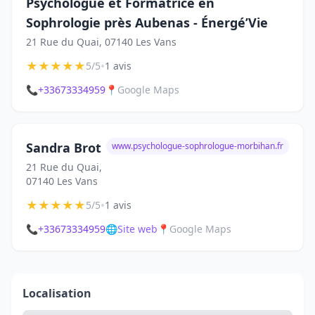
Psychologue et Formatrice en
Sophrologie près Aubenas - Énergé’Vie
21 Rue du Quai, 07140 Les Vans
★
★
★
★
★
•
5/5
1 avis
📞
+33673334959
📍
Google Maps
Sandra Brot
www.psychologue-sophrologue-morbihan.fr
21 Rue du Quai,
07140 Les Vans
★
★
★
★
★
•
5/5
1 avis
📞
+33673334959
🌐
Site web
📍
Google Maps
Localisation