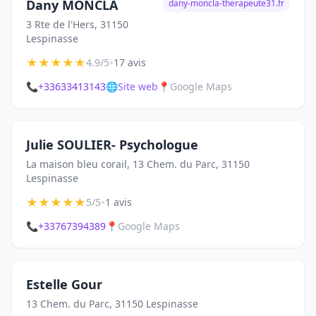
Dany MONCLA
dany-moncla-therapeute31.fr
3 Rte de l'Hers, 31150
Lespinasse
★
★
★
★
★
•
4.9/5
17 avis
📞
+33633413143
🌐
Site web
📍
Google Maps
Julie SOULIER- Psychologue
La maison bleu corail, 13 Chem. du Parc, 31150
Lespinasse
★
★
★
★
★
•
5/5
1 avis
📞
+33767394389
📍
Google Maps
Estelle Gour
13 Chem. du Parc, 31150 Lespinasse