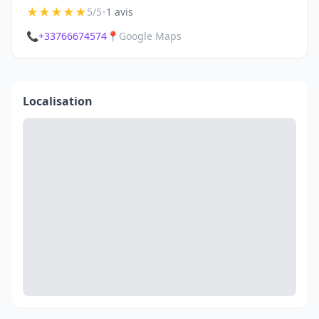
★
★
★
★
★
•
5/5
1 avis
📞
+33766674574
📍
Google Maps
Localisation