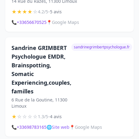
14 Rue du Razès, 11300 Limoux
★
★
★
★
☆
•
4.2/5
5 avis
📞
+33656670525
📍
Google Maps
Sandrine GRIMBERT
sandrinegrimbertpsychologue.fr
Psychologue EMDR,
Brainspotting,
Somatic
Experiencing,couples,
familles
6 Rue de la Goutine, 11300
Limoux
★
☆
☆
☆
☆
•
1.3/5
4 avis
📞
+33698783165
🌐
Site web
📍
Google Maps