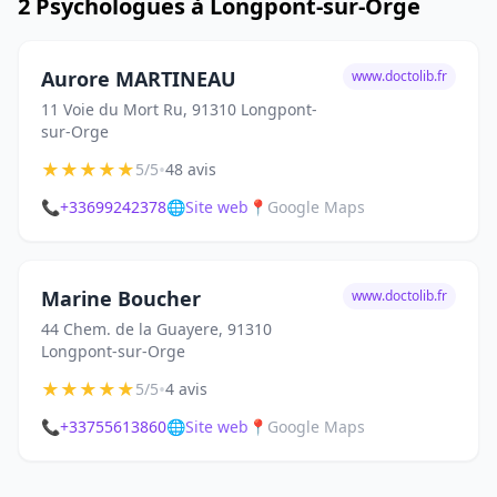
2 Psychologues à Longpont-sur-Orge
Aurore MARTINEAU
www.doctolib.fr
11 Voie du Mort Ru, 91310 Longpont-
sur-Orge
★
★
★
★
★
•
5/5
48 avis
📞
+33699242378
🌐
Site web
📍
Google Maps
Marine Boucher
www.doctolib.fr
44 Chem. de la Guayere, 91310
Longpont-sur-Orge
★
★
★
★
★
•
5/5
4 avis
📞
+33755613860
🌐
Site web
📍
Google Maps