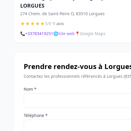
LORGUES
274 Chem. de Saint-Peire O, 83510 Lorgues
★
★
★
★
★
•
5/5
1 avis
📞
+33783419251
🌐
Site web
📍
Google Maps
Prendre rendez-vous à Lorgue
Contactez les professionnels référencés à Lorgues (83
Nom *
Téléphone *