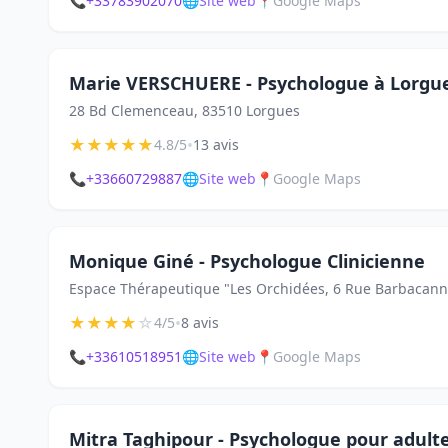
📞
+33783902070
🌐
Site web
📍
Google Maps
Marie VERSCHUERE - Psychologue à Lorgu
28 Bd Clemenceau, 83510 Lorgues
★
★
★
★
★
•
4.8/5
13 avis
📞
+33660729887
🌐
Site web
📍
Google Maps
Monique Giné - Psychologue Clinicienne
Espace Thérapeutique "Les Orchidées, 6 Rue Barbacann
★
★
★
★
☆
•
4/5
8 avis
📞
+33610518951
🌐
Site web
📍
Google Maps
Mitra Taghipour - Psychologue pour adulte