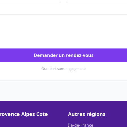
Demander un rendez-vous
Gratuit et sans engagement
rovence Alpes Cote
Autres régions
Île-de-France