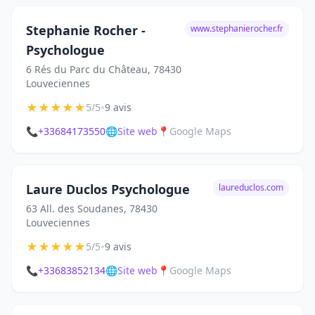
Stephanie Rocher -
www.stephanierocher.fr
Psychologue
6 Rés du Parc du Château, 78430
Louveciennes
★
★
★
★
★
•
5/5
9 avis
📞
+33684173550
🌐
Site web
📍
Google Maps
Laure Duclos Psychologue
laureduclos.com
63 All. des Soudanes, 78430
Louveciennes
★
★
★
★
★
•
5/5
9 avis
📞
+33683852134
🌐
Site web
📍
Google Maps