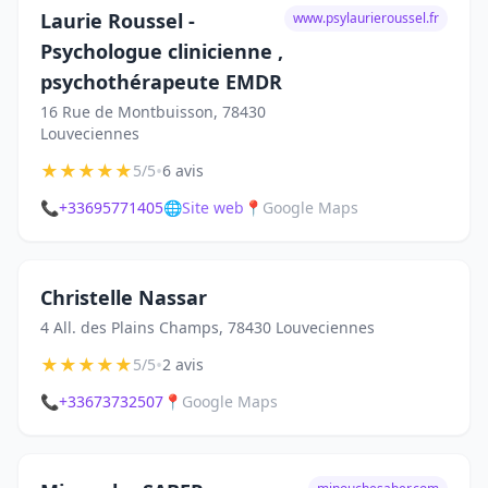
Laurie Roussel -
www.psylaurieroussel.fr
Psychologue clinicienne ,
psychothérapeute EMDR
16 Rue de Montbuisson, 78430
Louveciennes
★
★
★
★
★
•
5/5
6 avis
📞
+33695771405
🌐
Site web
📍
Google Maps
Christelle Nassar
4 All. des Plains Champs, 78430 Louveciennes
★
★
★
★
★
•
5/5
2 avis
📞
+33673732507
📍
Google Maps