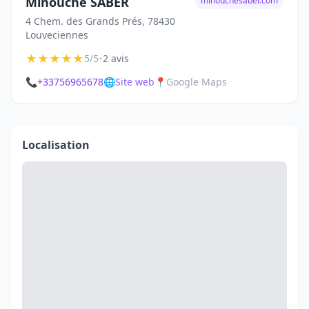
Minouche SABER
minouchesaber.com
4 Chem. des Grands Prés, 78430
Louveciennes
★
★
★
★
★
•
5/5
2 avis
📞
+33756965678
🌐
Site web
📍
Google Maps
Localisation