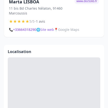
Marta LISBOA
www.doctolib.fr
11 bis Bd Charles Nélaton, 91460
Marcoussis
★
★
★
★
★
•
5/5
1 avis
📞
+33664318290
🌐
Site web
📍
Google Maps
Localisation