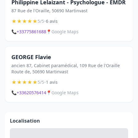
Philippine Lelaizant - Psychologue - EMDR
87 Rue de l'Oraille, 50690 Martinvast
★
★
★
★
★
•
5/5
6 avis
📞
+33775861688
📍
Google Maps
GEORGE Flavie
ancien 87, Cabinet paramédical, 109 Rue de l'Oraille
Route de, 50690 Martinvast
★
★
★
★
★
•
5/5
1 avis
📞
+33620576414
📍
Google Maps
Localisation